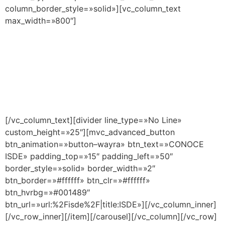
column_border_style=»solid»][vc_column_text
max_width=»800″]
¿Quiénes somos y
qué podemos hacer
por ti?
[/vc_column_text][divider line_type=»No Line»
custom_height=»25″][mvc_advanced_button
btn_animation=»button–wayra» btn_text=»CONOCE
ISDE» padding_top=»15″ padding_left=»50″
border_style=»solid» border_width=»2″
btn_border=»#ffffff» btn_clr=»#ffffff»
btn_hvrbg=»#001489″
btn_url=»url:%2Fisde%2F|title:ISDE»][/vc_column_inner]
[/vc_row_inner][/item][/carousel][/vc_column][/vc_row]