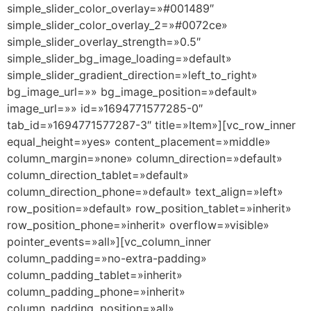
simple_slider_color_overlay=»#001489″
simple_slider_color_overlay_2=»#0072ce»
simple_slider_overlay_strength=»0.5″
simple_slider_bg_image_loading=»default»
simple_slider_gradient_direction=»left_to_right»
bg_image_url=»» bg_image_position=»default»
image_url=»» id=»1694771577285-0″
tab_id=»1694771577287-3″ title=»Item»][vc_row_inner
equal_height=»yes» content_placement=»middle»
column_margin=»none» column_direction=»default»
column_direction_tablet=»default»
column_direction_phone=»default» text_align=»left»
row_position=»default» row_position_tablet=»inherit»
row_position_phone=»inherit» overflow=»visible»
pointer_events=»all»][vc_column_inner
column_padding=»no-extra-padding»
column_padding_tablet=»inherit»
column_padding_phone=»inherit»
column_padding_position=»all»