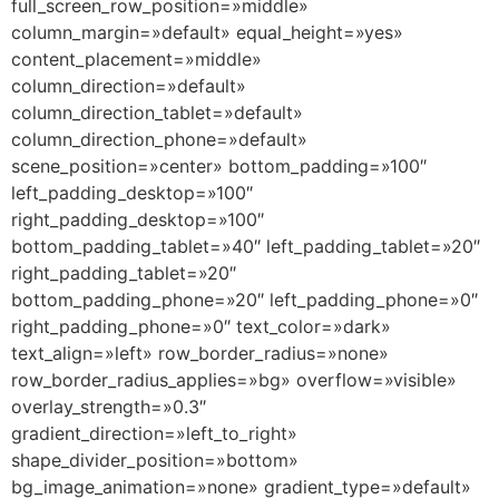
full_screen_row_position=»middle»
column_margin=»default» equal_height=»yes»
content_placement=»middle»
column_direction=»default»
column_direction_tablet=»default»
column_direction_phone=»default»
scene_position=»center» bottom_padding=»100″
left_padding_desktop=»100″
right_padding_desktop=»100″
bottom_padding_tablet=»40″ left_padding_tablet=»20″
right_padding_tablet=»20″
bottom_padding_phone=»20″ left_padding_phone=»0″
right_padding_phone=»0″ text_color=»dark»
text_align=»left» row_border_radius=»none»
row_border_radius_applies=»bg» overflow=»visible»
overlay_strength=»0.3″
gradient_direction=»left_to_right»
shape_divider_position=»bottom»
bg_image_animation=»none» gradient_type=»default»