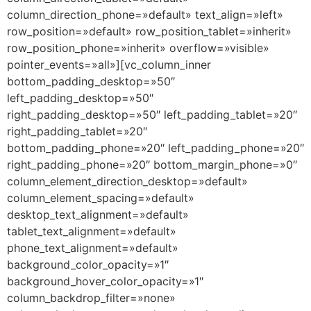
column_direction_phone=»default» text_align=»left»
row_position=»default» row_position_tablet=»inherit»
row_position_phone=»inherit» overflow=»visible»
pointer_events=»all»][vc_column_inner
bottom_padding_desktop=»50″
left_padding_desktop=»50″
right_padding_desktop=»50″ left_padding_tablet=»20″
right_padding_tablet=»20″
bottom_padding_phone=»20″ left_padding_phone=»20″
right_padding_phone=»20″ bottom_margin_phone=»0″
column_element_direction_desktop=»default»
column_element_spacing=»default»
desktop_text_alignment=»default»
tablet_text_alignment=»default»
phone_text_alignment=»default»
background_color_opacity=»1″
background_hover_color_opacity=»1″
column_backdrop_filter=»none»