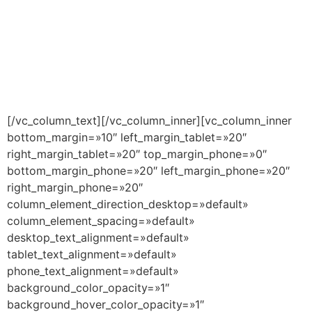
ISDE
es el único Centro Universitario creado por los
principales despachos nacionales e internacionales.
Los profesionales que lideran estas firmas diseñan e
imparten nuestros Programas,de acuerdo a las
necesidades demandadas por sus clientes y a las
tendencias marcadas por el propio mercado.
[/vc_column_text][/vc_column_inner][vc_column_inner
bottom_margin=»10″ left_margin_tablet=»20″
right_margin_tablet=»20″ top_margin_phone=»0″
bottom_margin_phone=»20″ left_margin_phone=»20″
right_margin_phone=»20″
column_element_direction_desktop=»default»
column_element_spacing=»default»
desktop_text_alignment=»default»
tablet_text_alignment=»default»
phone_text_alignment=»default»
background_color_opacity=»1″
background_hover_color_opacity=»1″