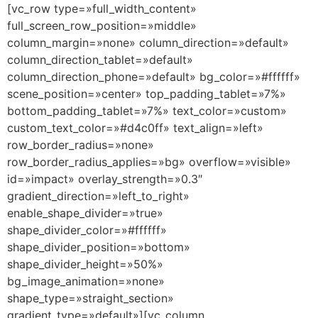
[vc_row type=»full_width_content»
full_screen_row_position=»middle»
column_margin=»none» column_direction=»default»
column_direction_tablet=»default»
column_direction_phone=»default» bg_color=»#ffffff»
scene_position=»center» top_padding_tablet=»7%»
bottom_padding_tablet=»7%» text_color=»custom»
custom_text_color=»#d4c0ff» text_align=»left»
row_border_radius=»none»
row_border_radius_applies=»bg» overflow=»visible»
id=»impact» overlay_strength=»0.3″
gradient_direction=»left_to_right»
enable_shape_divider=»true»
shape_divider_color=»#ffffff»
shape_divider_position=»bottom»
shape_divider_height=»50%»
bg_image_animation=»none»
shape_type=»straight_section»
gradient_type=»default»][vc_column