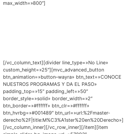
max_width=»800″]
Atrévete a ser la
mejor versión de ti
mismo
[/vc_column_text][divider line_type=»No Line»
custom_height=»25″][mvc_advanced_button
btn_animation=»button–wayra» btn_text=»CONOCE
NUESTROS PROGRAMAS Y DA EL PASO»
padding_top=»15″ padding_left=»50″
border_style=»solid» border_width=»2″
btn_border=»#ffffff» btn_clr=»#ffffff»
btn_hvrbg=»#001489″ btn_url=»url:%2Fmaster-
derecho%2F|title:M%C3%A1ster%20en%20Derecho»]
[/vc_column_inner][/vc_row_inner][/item][item