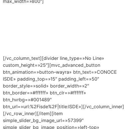
max_width=»800″]
¿Quiénes somos y
qué podemos hacer
por ti?
[/vc_column_text][divider line_type=»No Line»
custom_height=»25″][mvc_advanced_button
btn_animation=»button–wayra» btn_text=»CONOCE
ISDE» padding_top=»15″ padding_left=»50″
border_style=»solid» border_width=»2″
btn_border=»#ffffff» btn_clr=»#ffffff»
btn_hvrbg=»#001489″
btn_url=»url:%2Fisde%2F|title:ISDE»][/vc_column_inner]
[/vc_row_inner][/item][item
simple_slider_bg_image_url=»57399″
simple_slider_bg_image_position=»left-top»