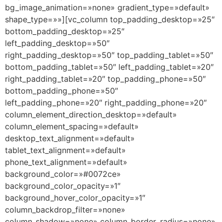
bg_image_animation=»none» gradient_type=»default»
shape_type=»»][vc_column top_padding_desktop=»25″
bottom_padding_desktop=»25″
left_padding_desktop=»50″
right_padding_desktop=»50″ top_padding_tablet=»50″
bottom_padding_tablet=»50″ left_padding_tablet=»20″
right_padding_tablet=»20″ top_padding_phone=»50″
bottom_padding_phone=»50″
left_padding_phone=»20″ right_padding_phone=»20″
column_element_direction_desktop=»default»
column_element_spacing=»default»
desktop_text_alignment=»default»
tablet_text_alignment=»default»
phone_text_alignment=»default»
background_color=»#0072ce»
background_color_opacity=»1″
background_hover_color_opacity=»1″
column_backdrop_filter=»none»
column_shadow=»none» column_border_radius=»none»