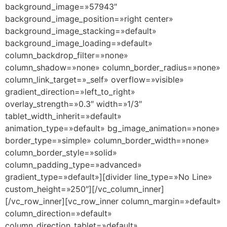
background_image=»57943″
background_image_position=»right center»
background_image_stacking=»default»
background_image_loading=»default»
column_backdrop_filter=»none»
column_shadow=»none» column_border_radius=»none»
column_link_target=»_self» overflow=»visible»
gradient_direction=»left_to_right»
overlay_strength=»0.3″ width=»1/3″
tablet_width_inherit=»default»
animation_type=»default» bg_image_animation=»none»
border_type=»simple» column_border_width=»none»
column_border_style=»solid»
column_padding_type=»advanced»
gradient_type=»default»][divider line_type=»No Line»
custom_height=»250″][/vc_column_inner]
[/vc_row_inner][vc_row_inner column_margin=»default»
column_direction=»default»
column_direction_tablet=»default»