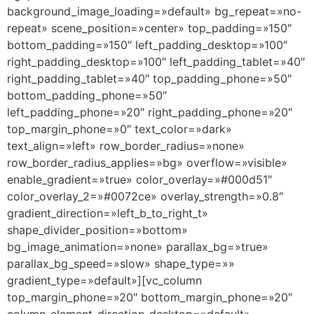
background_image_loading=»default» bg_repeat=»no-
repeat» scene_position=»center» top_padding=»150″
bottom_padding=»150″ left_padding_desktop=»100″
right_padding_desktop=»100″ left_padding_tablet=»40″
right_padding_tablet=»40″ top_padding_phone=»50″
bottom_padding_phone=»50″
left_padding_phone=»20″ right_padding_phone=»20″
top_margin_phone=»0″ text_color=»dark»
text_align=»left» row_border_radius=»none»
row_border_radius_applies=»bg» overflow=»visible»
enable_gradient=»true» color_overlay=»#000d51″
color_overlay_2=»#0072ce» overlay_strength=»0.8″
gradient_direction=»left_b_to_right_t»
shape_divider_position=»bottom»
bg_image_animation=»none» parallax_bg=»true»
parallax_bg_speed=»slow» shape_type=»»
gradient_type=»default»][vc_column
top_margin_phone=»20″ bottom_margin_phone=»20″
column_element_direction_desktop=»default»