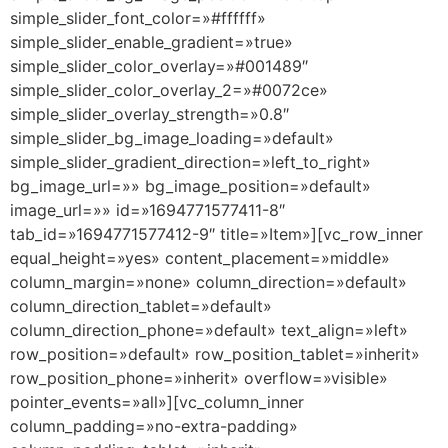
simple_slider_font_color=»#ffffff»
simple_slider_enable_gradient=»true»
simple_slider_color_overlay=»#001489″
simple_slider_color_overlay_2=»#0072ce»
simple_slider_overlay_strength=»0.8″
simple_slider_bg_image_loading=»default»
simple_slider_gradient_direction=»left_to_right»
bg_image_url=»» bg_image_position=»default»
image_url=»» id=»1694771577411-8″
tab_id=»1694771577412-9″ title=»Item»][vc_row_inner
equal_height=»yes» content_placement=»middle»
column_margin=»none» column_direction=»default»
column_direction_tablet=»default»
column_direction_phone=»default» text_align=»left»
row_position=»default» row_position_tablet=»inherit»
row_position_phone=»inherit» overflow=»visible»
pointer_events=»all»][vc_column_inner
column_padding=»no-extra-padding»