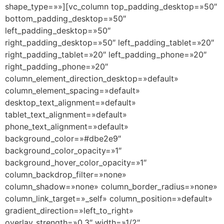
shape_type=»»][vc_column top_padding_desktop=»50″
bottom_padding_desktop=»50″
left_padding_desktop=»50″
right_padding_desktop=»50″ left_padding_tablet=»20″
right_padding_tablet=»20″ left_padding_phone=»20″
right_padding_phone=»20″
column_element_direction_desktop=»default»
column_element_spacing=»default»
desktop_text_alignment=»default»
tablet_text_alignment=»default»
phone_text_alignment=»default»
background_color=»#dbe2e9″
background_color_opacity=»1″
background_hover_color_opacity=»1″
column_backdrop_filter=»none»
column_shadow=»none» column_border_radius=»none»
column_link_target=»_self» column_position=»default»
gradient_direction=»left_to_right»
overlay_strength=»0.3″ width=»1/2″