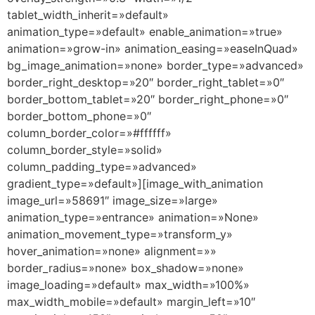
tablet_width_inherit=»default»
animation_type=»default» enable_animation=»true»
animation=»grow-in» animation_easing=»easeInQuad»
bg_image_animation=»none» border_type=»advanced»
border_right_desktop=»20″ border_right_tablet=»0″
border_bottom_tablet=»20″ border_right_phone=»0″
border_bottom_phone=»0″
column_border_color=»#ffffff»
column_border_style=»solid»
column_padding_type=»advanced»
gradient_type=»default»][image_with_animation
image_url=»58691″ image_size=»large»
animation_type=»entrance» animation=»None»
animation_movement_type=»transform_y»
hover_animation=»none» alignment=»»
border_radius=»none» box_shadow=»none»
image_loading=»default» max_width=»100%»
max_width_mobile=»default» margin_left=»10″