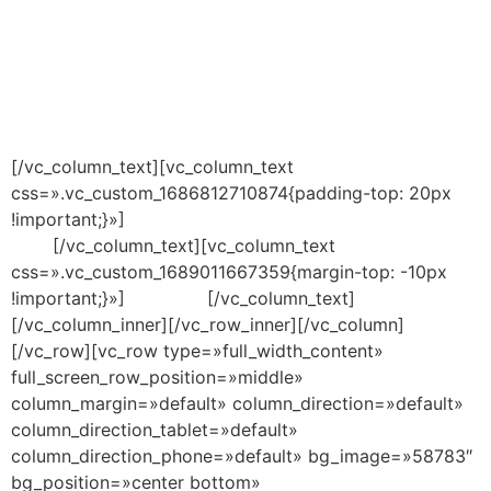
diaria, lo que garantiza su incorporación exitosa al
mundo profesional, cumpliéndose con ello el doble
objetivo perseguido por nuestros estudiantes y por el
objeto fundacional del ISDE: empleabilidad y excelencia
en la praxis internacional.
[/vc_column_text][vc_column_text
css=».vc_custom_1686812710874{padding-top: 20px
!important;}»]
JUAN JOSÉ SÁNCHEZ
PUIG
[/vc_column_text][vc_column_text
css=».vc_custom_1689011667359{margin-top: -10px
!important;}»]
CEO ISDE
[/vc_column_text]
[/vc_column_inner][/vc_row_inner][/vc_column]
[/vc_row][vc_row type=»full_width_content»
full_screen_row_position=»middle»
column_margin=»default» column_direction=»default»
column_direction_tablet=»default»
column_direction_phone=»default» bg_image=»58783″
bg_position=»center bottom»