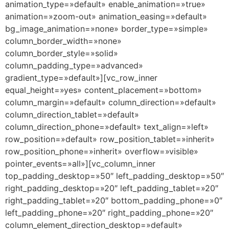
animation_type=»default» enable_animation=»true»
animation=»zoom-out» animation_easing=»default»
bg_image_animation=»none» border_type=»simple»
column_border_width=»none»
column_border_style=»solid»
column_padding_type=»advanced»
gradient_type=»default»][vc_row_inner
equal_height=»yes» content_placement=»bottom»
column_margin=»default» column_direction=»default»
column_direction_tablet=»default»
column_direction_phone=»default» text_align=»left»
row_position=»default» row_position_tablet=»inherit»
row_position_phone=»inherit» overflow=»visible»
pointer_events=»all»][vc_column_inner
top_padding_desktop=»50″ left_padding_desktop=»50″
right_padding_desktop=»20″ left_padding_tablet=»20″
right_padding_tablet=»20″ bottom_padding_phone=»0″
left_padding_phone=»20″ right_padding_phone=»20″
column_element_direction_desktop=»default»