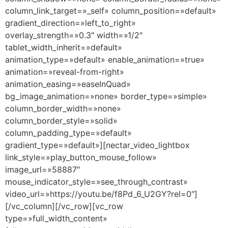
column_link_target=»_self» column_position=»default»
gradient_direction=»left_to_right»
overlay_strength=»0.3″ width=»1/2″
tablet_width_inherit=»default»
animation_type=»default» enable_animation=»true»
animation=»reveal-from-right»
animation_easing=»easeInQuad»
bg_image_animation=»none» border_type=»simple»
column_border_width=»none»
column_border_style=»solid»
column_padding_type=»default»
gradient_type=»default»][nectar_video_lightbox
link_style=»play_button_mouse_follow»
image_url=»58887″
mouse_indicator_style=»see_through_contrast»
video_url=»https://youtu.be/f8Pd_6_U2GY?rel=0″]
[/vc_column][/vc_row][vc_row
type=»full_width_content»