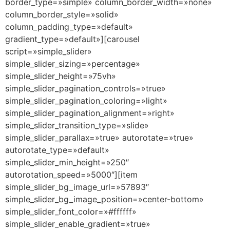
border_type=»simple» column_border_width=»none»
column_border_style=»solid»
column_padding_type=»default»
gradient_type=»default»][carousel
script=»simple_slider»
simple_slider_sizing=»percentage»
simple_slider_height=»75vh»
simple_slider_pagination_controls=»true»
simple_slider_pagination_coloring=»light»
simple_slider_pagination_alignment=»right»
simple_slider_transition_type=»slide»
simple_slider_parallax=»true» autorotate=»true»
autorotate_type=»default»
simple_slider_min_height=»250″
autorotation_speed=»5000″][item
simple_slider_bg_image_url=»57893″
simple_slider_bg_image_position=»center-bottom»
simple_slider_font_color=»#ffffff»
simple_slider_enable_gradient=»true»