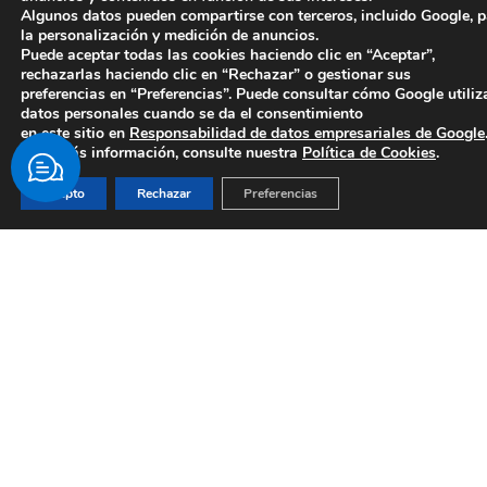
SOLICITAR ADMISIÓN
Algunos datos pueden compartirse con terceros, incluido Google, 
GRADO
la personalización y medición de anuncios.
Puede aceptar todas las cookies haciendo clic en “Aceptar”,
rechazarlas haciendo clic en “Rechazar” o gestionar sus
preferencias en “Preferencias”. Puede consultar cómo Google utiliz
datos personales cuando se da el consentimiento
en este sitio en
Responsabilidad de datos empresariales de Google
Para más información, consulte nuestra
Política de Cookies
.
Acepto
Rechazar
Preferencias
SOLICITAR ADMISIÓN
POSTGRADO
Si tienes
PUEDES CONTACTAR CON
cualquier
NOSOTROS A TRAVÉS DE: