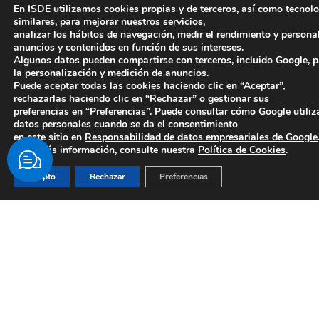
En ISDE utilizamos cookies propias y de terceros, así como tecnol
alumnos con métricas verificables y una red
similares, para mejorar nuestros servicios,
internacional que abre puertas en los
analizar los hábitos de navegación, medir el rendimiento y persona
principales mercados.
anuncios y contenidos en función de sus intereses.
Algunos datos pueden compartirse con terceros, incluido Google, 
la personalización y medición de anuncios.
Puede aceptar todas las cookies haciendo clic en “Aceptar”,
rechazarlas haciendo clic en “Rechazar” o gestionar sus
preferencias en “Preferencias”. Puede consultar cómo Google utiliz
99
200
datos personales cuando se da el consentimiento
%
+
en este sitio en
Responsabilidad de datos empresariales de Google
Para más información, consulte nuestra
Política de Cookies
.
Empleabilidad
Partnerships
Acepto
Rechazar
Preferencias
0
0
+
+
Alumnis
Paises