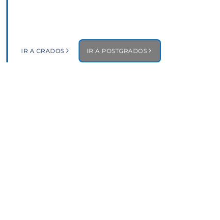
NEGOCIOS
Programas internacionales en Madrid,
Barcelona y Nueva York.
IR A GRADOS
IR A POSTGRADOS