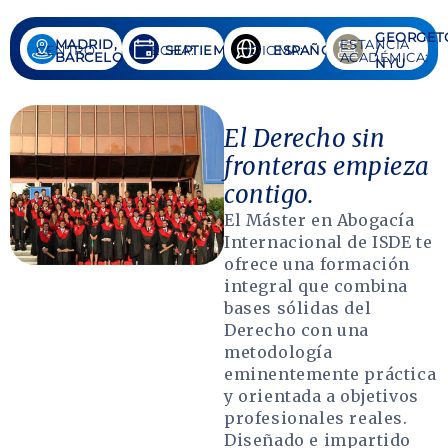
GEORGE
MADRID,
ESTANCIA
CENTRO:
FECHA:
SEPTIEMBRE
IDIOMA:
ESPAÑOL
/
BARCELONA
ACADÉMICA:
NYU
El Derecho sin
fronteras empieza
contigo.
El Máster en Abogacía
Internacional de ISDE te
ofrece una formación
integral que combina
bases sólidas del
Derecho con una
metodología
eminentemente práctica
y orientada a objetivos
profesionales reales.
Diseñado e impartido