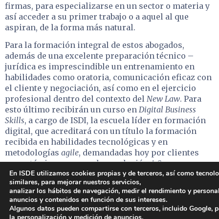
firmas, para especializarse en un sector o materia y
así acceder a su primer trabajo o a aquel al que
aspiran, de la forma más natural.
Para la formación integral de estos abogados,
además de una excelente preparación técnico –
jurídica es imprescindible un entrenamiento en
habilidades como oratoria, comunicación eficaz con
el cliente y negociación, así como en el ejercicio
profesional dentro del contexto del
New Law
. Para
esto último recibirán un curso en
Digital Business
Skills
, a cargo de ISDI, la escuela líder en formación
digital, que acreditará con un título la formación
recibida en habilidades tecnológicas y en
metodologías
agile
, demandadas hoy por clientes
que están inmersos en la revolución 4.0.
En ISDE utilizamos cookies propias y de terceros, así como tecnol
similares, para mejorar nuestros servicios,
analizar los hábitos de navegación, medir el rendimiento y persona
anuncios y contenidos en función de sus intereses.
PATROCINADORES
Algunos datos pueden compartirse con terceros, incluido Google, 
la personalización y medición de anuncios.