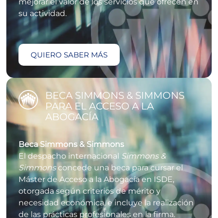
mejorar el valor de los servicios que ofrecen en
su actividad.
QUIERO SABER MÁS
BECA SIMMONS & SIMMONS
PARA EL ACCESO A LA
ABOGACÍA
Beca Simmons & Simmons
El despacho internacional
Simmons &
Simmons
concede una beca para cursar el
Máster de Acceso a la Abogacía en ISDE,
otorgada según criterios de mérito y
necesidad económica, e incluye la realización
de las prácticas profesionales en la firma.