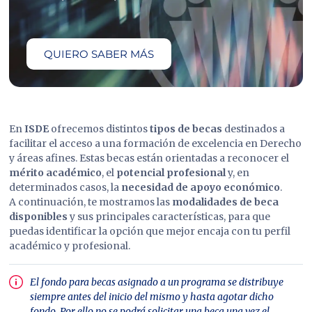
QUIERO SABER MÁS
En
ISDE
ofrecemos distintos
tipos de becas
destinados a
facilitar el acceso a una formación de excelencia en Derecho
y áreas afines. Estas becas están orientadas a reconocer el
mérito académico
, el
potencial profesional
y, en
determinados casos, la
necesidad de apoyo económico
.
A continuación, te mostramos las
modalidades de beca
disponibles
y sus principales características, para que
puedas identificar la opción que mejor encaja con tu perfil
académico y profesional.
El fondo para becas asignado a un programa se distribuye
siempre antes del inicio del mismo y hasta agotar dicho
fondo. Por ello no se podrá solicitar una beca una vez el