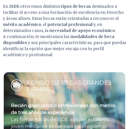
En
ISDE
ofrecemos distintos
tipos de becas
destinados a
facilitar el acceso a una formación de excelencia en Derecho
y áreas afines. Estas becas están orientadas a reconocer el
mérito académico
, el
potencial profesional
y, en
determinados casos, la
necesidad de apoyo económico
.
A continuación, te mostramos las
modalidades de beca
disponibles
y sus principales características, para que puedas
identificar la opción que mejor encaja con tu perfil
académico y profesional.
FONDO DE BECAS GRANDES
FIRMAS
Recién graduados o profesionales con menos
de tres años de experiencia
Las firmas socias de ISDE apoyan el talento
joven mediante becas para los programas