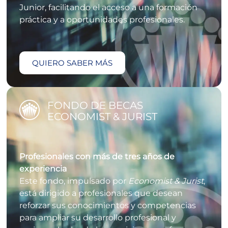
Junior, facilitando el acceso a una formación
práctica y a oportunidades profesionales.
QUIERO SABER MÁS
FONDO DE BECAS
ECONOMIST & JURIST
Profesionales con más de tres años de
experiencia
Este fondo, impulsado por
Economist & Jurist
,
está dirigido a profesionales que desean
reforzar sus conocimientos y competencias
para ampliar su desarrollo profesional y