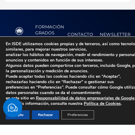
FORMACIÓN
GRADOS
CONTACTO
NEWSLETTER
¿Quieres
MADRID |
POSTGRADOS
En ISDE utilizamos cookies propias y de terceros, así como tecnol
(+34) 914 361
recibir
ADMISIONES
similares, para mejorar nuestros servicios,
796
información
analizar los hábitos de navegación, medir el rendimiento y persona
CAMPUS
anuncios y contenidos en función de sus intereses.
BARCELONA |
sobre ISDE,
ACTUALIDAD
Algunos datos pueden compartirse con terceros, incluido Google, 
(+34) 931 146
los nuevos
la personalización y medición de anuncios.
814
estudios o la
Puede aceptar todas las cookies haciendo clic en “Aceptar”,
NEW YORK |
rechazarlas haciendo clic en “Rechazar” o gestionar sus
actualidad?
preferencias en “Preferencias”. Puede consultar cómo Google utiliz
(+1) 917 730
datos personales cuando se da el consentimiento
3910
en este sitio en
Responsabilidad de datos empresariales de Google
OVIEDO | (+34)
Para más información, consulte nuestra
Política de Cookies
.
984 832 476
Acepto
Rechazar
Preferencias
Acepto la
política de
privacidad