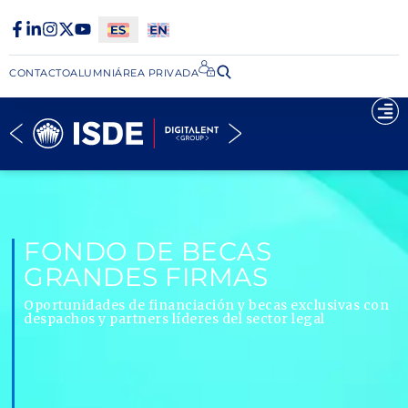
CONTACTO
ALUMNI
ÁREA PRIVADA​
FONDO DE BECAS
GRANDES FIRMAS
Oportunidades de financiación y becas exclusivas con
despachos y partners líderes del sector legal