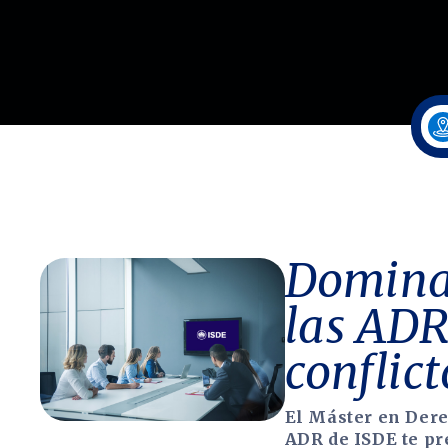
Domina 
las ADR
conflict
El Máster en Dere
ADR de ISDE te pr