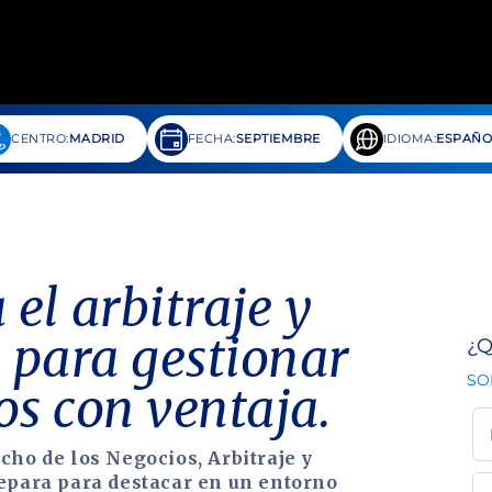
CENTRO:
MADRID
FECHA:
SEPTIEMBRE
IDIOMA:
ESPAÑO
el arbitraje y
 para gestionar
¿Q
SO
os con ventaja.
cho de los Negocios, Arbitraje y
epara para destacar en un entorno