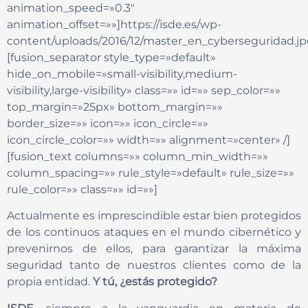
animation_speed=»0.3″
animation_offset=»»]https://isde.es/wp-
content/uploads/2016/12/master_en_cyberseguridad.jp
[fusion_separator style_type=»default»
hide_on_mobile=»small-visibility,medium-
visibility,large-visibility» class=»» id=»» sep_color=»»
top_margin=»25px» bottom_margin=»»
border_size=»» icon=»» icon_circle=»»
icon_circle_color=»» width=»» alignment=»center» /]
[fusion_text columns=»» column_min_width=»»
column_spacing=»» rule_style=»default» rule_size=»»
rule_color=»» class=»» id=»»]
Actualmente es imprescindible estar bien protegidos
de los continuos ataques en el mundo cibernético y
prevenirnos de ellos, para garantizar la máxima
seguridad tanto de nuestros clientes como de la
propia entidad.
Y tú, ¿estás protegido?