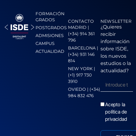
FORMACIÓN
GRADOS
CONTACTO
NEWSLETTER
¿Quieres
MADRID |
POSTGRADOS
(+34) 914 361
recibir
ADMISIONES
796
información
CAMPUS
BARCELONA |
sobre ISDE,
ACTUALIDAD
(+34) 931 146
los nuevos
814
estudios o la
NEW YORK |
actualidad?
(+1) 917 730
3910
OVIEDO | (+34)
984 832 476
Acepto la
política de
privacidad