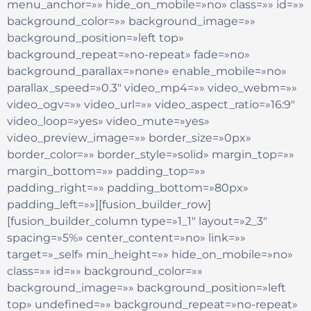
menu_anchor=»» hide_on_mobile=»no» class=»» id=»»
background_color=»» background_image=»»
background_position=»left top»
background_repeat=»no-repeat» fade=»no»
background_parallax=»none» enable_mobile=»no»
parallax_speed=»0.3″ video_mp4=»» video_webm=»»
video_ogv=»» video_url=»» video_aspect_ratio=»16:9″
video_loop=»yes» video_mute=»yes»
video_preview_image=»» border_size=»0px»
border_color=»» border_style=»solid» margin_top=»»
margin_bottom=»» padding_top=»»
padding_right=»» padding_bottom=»80px»
padding_left=»»][fusion_builder_row]
[fusion_builder_column type=»1_1″ layout=»2_3″
spacing=»5%» center_content=»no» link=»»
target=»_self» min_height=»» hide_on_mobile=»no»
class=»» id=»» background_color=»»
background_image=»» background_position=»left
top» undefined=»» background_repeat=»no-repeat»