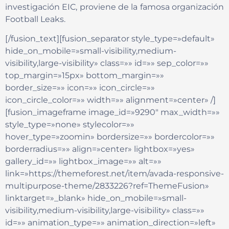
investigación EIC, proviene de la famosa organización
Football Leaks.
[/fusion_text][fusion_separator style_type=»default»
hide_on_mobile=»small-visibility,medium-
visibility,large-visibility» class=»» id=»» sep_color=»»
top_margin=»15px» bottom_margin=»»
border_size=»» icon=»» icon_circle=»»
icon_circle_color=»» width=»» alignment=»center» /]
[fusion_imageframe image_id=»9290″ max_width=»»
style_type=»none» stylecolor=»»
hover_type=»zoomin» bordersize=»» bordercolor=»»
borderradius=»» align=»center» lightbox=»yes»
gallery_id=»» lightbox_image=»» alt=»»
link=»https://themeforest.net/item/avada-responsive-
multipurpose-theme/2833226?ref=ThemeFusion»
linktarget=»_blank» hide_on_mobile=»small-
visibility,medium-visibility,large-visibility» class=»»
id=»» animation_type=»» animation_direction=»left»