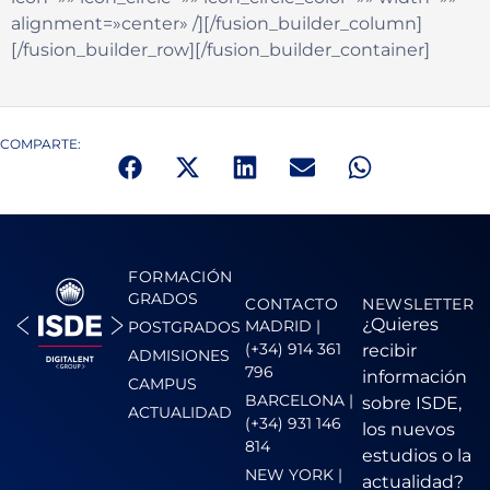
alignment=»center» /][/fusion_builder_column]
[/fusion_builder_row][/fusion_builder_container]
COMPARTE:
FORMACIÓN
GRADOS
CONTACTO
NEWSLETTER
¿Quieres
MADRID |
POSTGRADOS
(+34) 914 361
recibir
ADMISIONES
796
información
CAMPUS
BARCELONA |
sobre ISDE,
ACTUALIDAD
(+34) 931 146
los nuevos
814
estudios o la
NEW YORK |
actualidad?