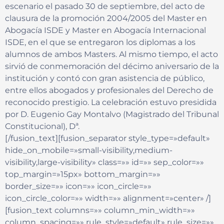
escenario el pasado 30 de septiembre, del acto de
clausura de la promoción 2004/2005 del Master en
Abogacía ISDE y Master en Abogacía Internacional
ISDE, en el que se entregaron los diplomas a los
alumnos de ambos Masters. Al mismo tiempo, el acto
sirvió de conmemoración del décimo aniversario de la
institución y contó con gran asistencia de público,
entre ellos abogados y profesionales del Derecho de
reconocido prestigio. La celebración estuvo presidida
por D. Eugenio Gay Montalvo (Magistrado del Tribunal
Constitucional), Dª.
[/fusion_text][fusion_separator style_type=»default»
hide_on_mobile=»small-visibility,medium-
visibility,large-visibility» class=»» id=»» sep_color=»»
top_margin=»15px» bottom_margin=»»
border_size=»» icon=»» icon_circle=»»
icon_circle_color=»» width=»» alignment=»center» /]
[fusion_text columns=»» column_min_width=»»
column_spacing=»» rule_style=»default» rule_size=»»