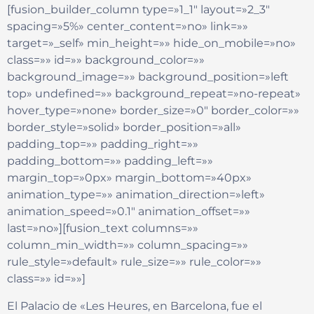
[fusion_builder_column type=»1_1″ layout=»2_3″
spacing=»5%» center_content=»no» link=»»
target=»_self» min_height=»» hide_on_mobile=»no»
class=»» id=»» background_color=»»
background_image=»» background_position=»left
top» undefined=»» background_repeat=»no-repeat»
hover_type=»none» border_size=»0″ border_color=»»
border_style=»solid» border_position=»all»
padding_top=»» padding_right=»»
padding_bottom=»» padding_left=»»
margin_top=»0px» margin_bottom=»40px»
animation_type=»» animation_direction=»left»
animation_speed=»0.1″ animation_offset=»»
last=»no»][fusion_text columns=»»
column_min_width=»» column_spacing=»»
rule_style=»default» rule_size=»» rule_color=»»
class=»» id=»»]
El Palacio de «Les Heures, en Barcelona, fue el