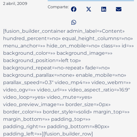
2 abril, 2009
Comparte:
[fusion_builder_container admin_label=»Content»
hundred_percent=»no» equal_height_columns=»no»
menu_anchor=»» hide_on_mobile=»no» class=»» id=»»
background_color=»» background_image=»»
background_position=»left top»
background_repeat=»no-repeat» fade=»no»
background_parallax=»none» enable_mobile=»no»
parallax_speed=»0.3″ video_mp4=»» video_webm=»»
video_ogv=»» video_url=»» video_aspect_ratio=»16:9″
video_loop=»yes» video_mute=»yes»
video_preview_image=»» border_size=»0px»
border_color=»» border_style=»solid» margin_top=»»
margin_bottom=»» padding_top=»»
padding_right=»» padding_bottom=»80px»
padding_left=»»][fusion_builder_row]