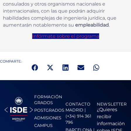
consulados y otros organismos nacionales e
internacionales, con las que podrán adquirir
habilidades complejas de ingeniería jurídica, que
aumentarán notablemente su
empleabilidad
.
Infórmate sobre el programa
COMPARTE:
FORMACIÓN
GRADOS
CONTACTO
NEWSLETTER
¿Quieres
MADRID |
POSTGRADOS
(+34) 914 361
recibir
ADMISIONES
796
información
CAMPUS
BARCELONA |
sobre ISDE,