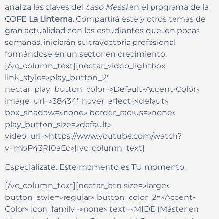
analiza las claves del
caso Messi
en el programa de la
COPE
La Linterna.
Compartirá éste y otros temas de
gran actualidad con los estudiantes que, en pocas
semanas, iniciarán su trayectoria profesional
formándose en un sector en crecimiento.
[/vc_column_text][nectar_video_lightbox
link_style=»play_button_2″
nectar_play_button_color=»Default-Accent-Color»
image_url=»38434″ hover_effect=»defaut»
box_shadow=»none» border_radius=»none»
play_button_size=»default»
video_url=»https://www.youtube.com/watch?
v=mbP43RI0aEc»][vc_column_text]
Especialízate. Este momento es TU momento.
[/vc_column_text][nectar_btn size=»large»
button_style=»regular» button_color_2=»Accent-
Color» icon_family=»none» text=»MIDE (Máster en