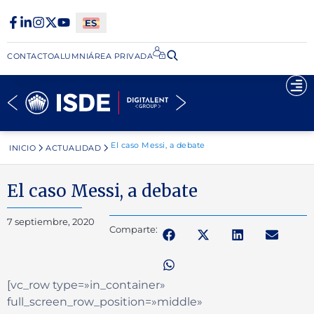
CONTACTO
ALUMNI
ÁREA PRIVADA​
El caso Messi, a debate
INICIO
ACTUALIDAD
El caso Messi, a debate
7 septiembre, 2020
Comparte:
[vc_row type=»in_container»
full_screen_row_position=»middle»