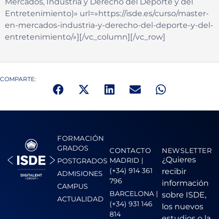
Mercados, Industria y Derecho del Deporte y del
Entretenimiento)» url=»https://isde.es/curso/master-
en-mercados-industria-y-derecho-del-deporte-y-del-
entretenimiento/»][/vc_column][/vc_row]
COMPARTE:
FORMACIÓN
GRADOS
CONTACTO
NEWSLETTER
¿Quieres
MADRID |
POSTGRADOS
(+34) 914 361
recibir
ADMISIONES
796
información
CAMPUS
BARCELONA |
sobre ISDE,
ACTUALIDAD
(+34) 931 146
los nuevos
814
estudios o la