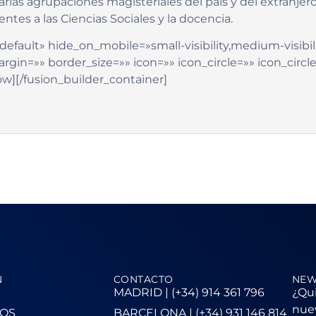
arias agrupaciones magisteriales del país y del extranjer
tes a las Ciencias Sociales y la docencia.
efault» hide_on_mobile=»small-visibility,medium-visibility
in=»» border_size=»» icon=»» icon_circle=»» icon_circle
ow][/fusion_builder_container]
N
CONTACTO
NEW
MADRID | (+34) 914 361 796
¿Qui
nuev
OS
BARCELONA | (+34) 931 146 814