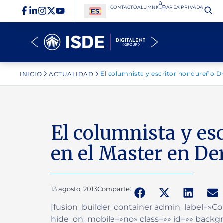
CONTACTO
ALUMNI
ÁREA PRIVADA​
El columnista y escritor hondureño Dr
INICIO
ACTUALIDAD
El columnista y es
en el Master en De
13 agosto, 2013
Comparte:
[fusion_builder_container admin_label=
hide_on_mobile=»no» class=»» id=»» back