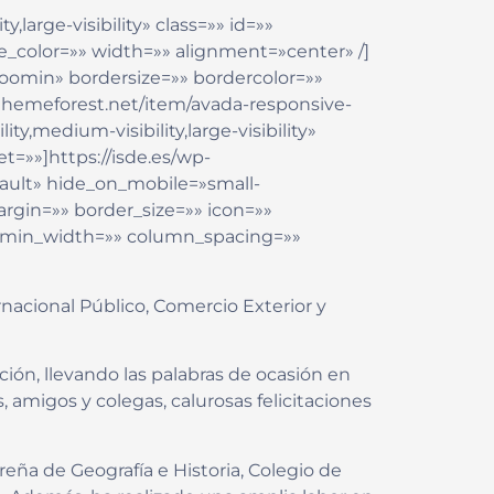
,large-visibility» class=»» id=»»
e_color=»» width=»» alignment=»center» /]
oomin» bordersize=»» bordercolor=»»
//themeforest.net/item/avada-responsive-
,medium-visibility,large-visibility»
t=»»]https://isde.es/wp-
fault» hide_on_mobile=»small-
margin=»» border_size=»» icon=»»
mn_min_width=»» column_spacing=»»
nacional Público, Comercio Exterior y
ión, llevando las palabras de ocasión en
, amigos y colegas, calurosas felicitaciones
eña de Geografía e Historia, Colegio de