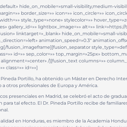
efault» hide_on_mobile=»small-visibility,medium-visibility
gin=»» border_size=»» icon=»» icon_circle=»» icon_circl
idth=»» style_type=»none» stylecolor=»» hover_type=»z
es» gallery_id=»» lightbox_image=»» alt=»» link=»https:
» linktarget=»_blank» hide_on_mobile=»small-visibility
_direction=»left» animation_speed=»0.3″ animation_offse
g[/fusion_imageframe][fusion_separator style_type=»de
ty» class=»» id=»» sep_color=»» top_margin=»25px» bottom_
=»» alignment=»center» /][fusion_text columns=»» colu
»» class=»» id=»»]
 Pineda Portillo, ha obtenido un Máster en Derecho Inter
o a otros profesionales de Europa y América.
s presenciales en Madrid, se celebró el acto de graduac
ra tal efecto. El Dr. Pineda Portillo recibe de familiares
nal.
ectualidad en Honduras, es miembro de la Academia Hondur