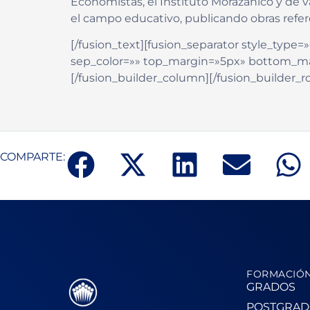
Economistas, el Instituto Morazánico y de v
el campo educativo, publicando obras referen
[/fusion_text][fusion_separator style_type=»d
sep_color=»» top_margin=»5px» bottom_marg
[/fusion_builder_column][/fusion_builder_r
COMPARTE:
FORMACIÓ
GRADOS
POSTGRAD