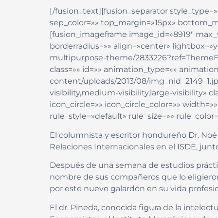
[/fusion_text][fusion_separator style_type=»d
sep_color=»» top_margin=»15px» bottom_mar
[fusion_imageframe image_id=»8919″ max_w
borderradius=»» align=»center» lightbox=»y
multipurpose-theme/2833226?ref=ThemeFusion
class=»» id=»» animation_type=»» animation
content/uploads/2013/08/img_nid_2149_1.jp
visibility,medium-visibility,large-visibili
icon_circle=»» icon_circle_color=»» width
rule_style=»default» rule_size=»» rule_color=
El columnista y escritor hondureño Dr. Noé
Relaciones Internacionales en el ISDE, junt
Después de una semana de estudios práctico
nombre de sus compañeros que lo eligieron pa
por este nuevo galardón en su vida profesio
El dr. Pineda, conocida figura de la intel