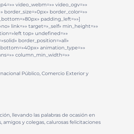
_mp4=»» video_webm=»» video_ogv=»»
» border_size=»0px» border_color=»»
_bottom=»80px» padding_left=»»]
no» link=»» target=»_self» min_height=»»
ion=»left top» undefined=»»
solid» border_position=»all»
_bottom=»40px» animation_type=»»
lumns=»» column_min_width=»»
nacional Público, Comercio Exterior y
ión, llevando las palabras de ocasión en
, amigos y colegas, calurosas felicitaciones