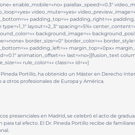
none» enable_mobile=»no» parallax_speed=»0.3″ video
deo_loop=»yes» video_mute=»yes» video_preview_image=»
in_bottom=»» padding_top=»» padding_right=»» padding
n type=»1_1″ layout=»2_3″ spacing=»5%» center_content=»
ground_color=»» background_image=»» background_posit
»none» border_size=»0″ border_color=»» border_style=»
g_bottom=»» padding_left=»» margin_top=»0px» margin
d=»0.1″ animation_offset=»» last=»no»][fusion_text co
_size=»» rule_color=»» class=»» id=»»]
 Pineda Portillo, ha obtenido un Máster en Derecho Inter
o a otros profesionales de Europa y América.
s presenciales en Madrid, se celebró el acto de graduac
ra tal efecto. El Dr. Pineda Portillo recibe de familiares
nal.