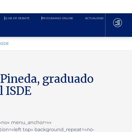
CLUB DE DEBATE
PROGRAMAS ONLINE
ACTUALIDAD
 ISDE
 Pineda, graduado
l ISDE
=»no» menu_anchor=»»
ion=»left top» background_repeat=»no-