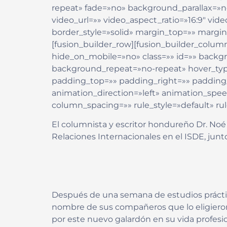
repeat» fade=»no» background_parallax=»
video_url=»» video_aspect_ratio=»16:9″ vi
border_style=»solid» margin_top=»» marg
[fusion_builder_row][fusion_builder_colum
hide_on_mobile=»no» class=»» id=»» back
background_repeat=»no-repeat» hover_type=
padding_top=»» padding_right=»» paddin
animation_direction=»left» animation_spee
column_spacing=»» rule_style=»default» rule
El columnista y escritor hondureño Dr. Noé
Relaciones Internacionales en el ISDE, junt
Después de una semana de estudios práctico
nombre de sus compañeros que lo eligieron pa
por este nuevo galardón en su vida profesio