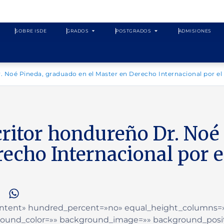
SOBRE ISDE
GRADOS
POSTGRADOS
ADMISIONES
. Noé Pineda, graduado en el Master en Derecho Internacional por el
critor hondureño Dr. Noé
recho Internacional por e
»Content» hundred_percent=»no» equal_height_columns
ground_color=»» background_image=»» background_posit