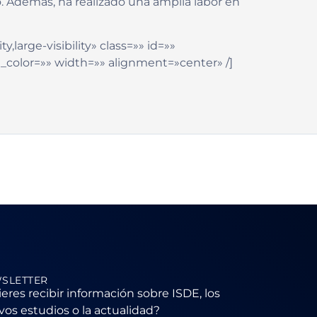
o. Además, ha realizado una amplia labor en
,large-visibility» class=»» id=»»
_color=»» width=»» alignment=»center» /]
SLETTER
eres recibir información sobre ISDE, los
os estudios o la actualidad?