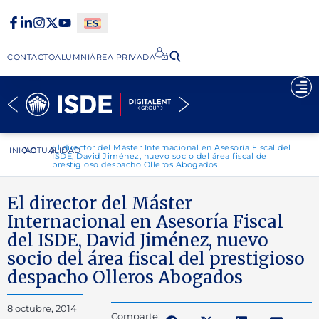
CONTACTO
ALUMNI
ÁREA PRIVADA​
El director del Máster Internacional en Asesoría Fiscal del
INICIO
ACTUALIDAD
ISDE, David Jiménez, nuevo socio del área fiscal del
prestigioso despacho Olleros Abogados
El director del Máster
Internacional en Asesoría Fiscal
del ISDE, David Jiménez, nuevo
socio del área fiscal del prestigioso
despacho Olleros Abogados
8 octubre, 2014
Comparte: