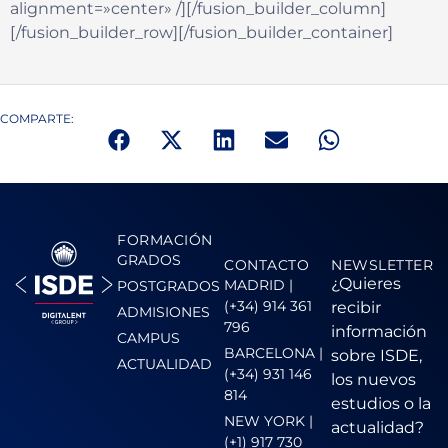
alignment=»center» /][/fusion_builder_column]
[/fusion_builder_row][/fusion_builder_container]
COMPARTE:
FORMACIÓN
GRADOS
CONTACTO
NEWSLETTER
¿Quieres
MADRID |
POSTGRADOS
(+34) 914 361
recibir
ADMISIONES
796
información
CAMPUS
BARCELONA |
sobre ISDE,
ACTUALIDAD
(+34) 931 146
los nuevos
814
estudios o la
NEW YORK |
actualidad?
(+1) 917 730