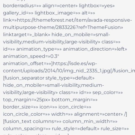
borderradius=»» align=»center» lightbox=»yes»
gallery_id=»» lightbox_image=»» alt=»»
link=»https://themeforest.net/item/avada-responsive-
multipurpose-theme/2833226?ref=ThemeFusion»
linktarget=»_blank» hide_on_mobile=»small-
visibility,medium-visibility,large-visibility» class=»»
id=»» animation_type=»» animation_direction=»left»
animation_speed=»0.3″
animation_offset=»»]https://isde.es/wp-
content/uploads/2014/10/img_nid_2335_1.jpg[/fusion_
[fusion_separator style_type=»default»
hide_on_mobile=»small-visibility,medium-
visibility,large-visibility» class=»» id=»» sep_color=»»
top_margin=»25px» bottom_margin=»»
border_size=»» icon=»» icon_circle=»»
icon_circle_color=»» width=»» alignment=»center» /]
[fusion_text columns=»» column_min_width=»»
column_spacing=»» rule_style=»default» rule_size=»»