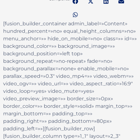
[fusion_builder_container admin_label=»Content»
hundred_percent=»no» equal_height_columns=»no»
menu_anchor=»» hide_on_mobile=»no» class=»» id=»»
background_color=»» background_image=»»
background_position=»left top»
background_repeat=»no-repeat» fade=»no»
background_parallax=»none» enable_mobile=»no»
parallax_speed=»0.3″ video_mp4=»» video_webm=»»
video_ogv=»» video_url=»» video_aspect_ratio=»16:9″
video_loop=»yes» video_mute=»yes»
video_preview_image=»» border_size=»0px»
border_color=»» border_style=»solid» margin_top=»»
margin_bottom=»» padding_top=»»
padding_right=»» padding_bottom=»80px»
padding_left=»»][fusion_builder_row]
[fusion_builder_column type=»1_1″ layout=»2_3″