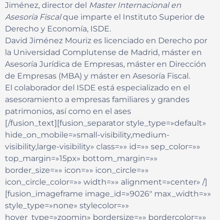
Jiménez, director del
Master Internacional en
Asesoría Fiscal
que imparte el Instituto Superior de
Derecho y Economía, ISDE.
David Jiménez Mouriz es licenciado en Derecho por
la Universidad Complutense de Madrid, máster en
Asesoría Jurídica de Empresas, máster en Dirección
de Empresas (MBA) y máster en Asesoría Fiscal.
El colaborador del ISDE está especializado en el
asesoramiento a empresas familiares y grandes
patrimonios, así como en el ases
[/fusion_text][fusion_separator style_type=»default»
hide_on_mobile=»small-visibility,medium-
visibility,large-visibility» class=»» id=»» sep_color=»»
top_margin=»15px» bottom_margin=»»
border_size=»» icon=»» icon_circle=»»
icon_circle_color=»» width=»» alignment=»center» /]
[fusion_imageframe image_id=»9026″ max_width=»»
style_type=»none» stylecolor=»»
hover_type=»zoomin» bordersize=»» bordercolor=»»