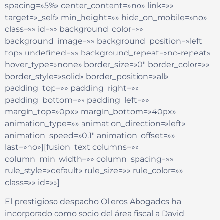
spacing=»5%» center_content=»no» link=»»
target=»_self» min_height=»» hide_on_mobile=»no»
class=»» id=»» background_color=»»
background_image=»» background_position=»left
top» undefined=»» background_repeat=»no-repeat»
hover_type=»none» border_size=»0″ border_color=»»
border_style=»solid» border_position=»all»
padding_top=»» padding_right=»»
padding_bottom=»» padding_left=»»
margin_top=»0px» margin_bottom=»40px»
animation_type=»» animation_direction=»left»
animation_speed=»0.1″ animation_offset=»»
last=»no»][fusion_text columns=»»
column_min_width=»» column_spacing=»»
rule_style=»default» rule_size=»» rule_color=»»
class=»» id=»»]
El prestigioso despacho Olleros Abogados ha
incorporado como socio del área fiscal a David