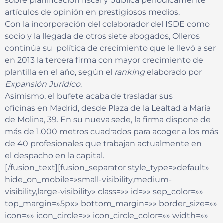
sobre planificación fiscal y publica periódicamente
artículos de opinión en prestigiosos medios.
Con la incorporación del colaborador del ISDE como
socio y la llegada de otros siete abogados, Olleros
continúa su política de crecimiento que le llevó a ser
en 2013 la tercera firma con mayor crecimiento de
plantilla en el año, según el
ranking
elaborado por
Expansión Jurídico
.
Asimismo, el bufete acaba de trasladar sus
oficinas en Madrid, desde Plaza de la Lealtad a María
de Molina, 39. En su nueva sede, la firma dispone de
más de 1.000 metros cuadrados para acoger a los más
de 40 profesionales que trabajan actualmente en
el despacho en la capital.
[/fusion_text][fusion_separator style_type=»default»
hide_on_mobile=»small-visibility,medium-
visibility,large-visibility» class=»» id=»» sep_color=»»
top_margin=»5px» bottom_margin=»» border_size=»»
icon=»» icon_circle=»» icon_circle_color=»» width=»»