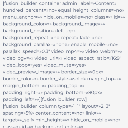
[fusion_builder_container admin_label=»Content»
hundred_percent=»no» equal_height_columns=»no»
menu_anchor=»» hide_on_mobile=»no» class=»» id=»»
background_color=»» background_image=»»
background_position=»left top»
background_repeat=»no-repeat» fade=»no»
background_parallax=»none» enable_mobile=»no»
parallax_speed=»0.3″ video_mp4=»» video_webm=»»
video_ogv=»» video_url=»» video_aspect_ratio=»16:9″
video_loop=»yes» video_mute=»yes»
video_preview_image=»» border_size=»0px»
border_color=»» border_style=»solid» margin_top=»»
margin_bottom=»» padding_top=»»
padding_right=»» padding_bottom=»80px»
padding_left=»»][fusion_builder_row]
[fusion_builder_column type=»1_1″ layout=»2_3″
spacing=»5%» center_content=»no» link=»»
target=»_self» min_height=»» hide_on_mobile=»no»
class=»» id=»» background_color=»»