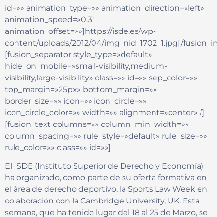
id=»» animation_type=»» animation_direction=»left»
animation_speed=»0.3″
animation_offset=»»]https://isde.es/wp-
content/uploads/2012/04/img_nid_1702_1.jpg[/fusion_
[fusion_separator style_type=»default»
hide_on_mobile=»small-visibility,medium-
visibility,large-visibility» class=»» id=»» sep_color=»»
top_margin=»25px» bottom_margin=»»
border_size=»» icon=»» icon_circle=»»
icon_circle_color=»» width=»» alignment=»center» /]
[fusion_text columns=»» column_min_width=»»
column_spacing=»» rule_style=»default» rule_size=»»
rule_color=»» class=»» id=»»]
El ISDE (Instituto Superior de Derecho y Economía)
ha organizado, como parte de su oferta formativa en
el área de derecho deportivo, la Sports Law Week en
colaboración con la Cambridge University, UK. Esta
semana, que ha tenido lugar del 18 al 25 de Marzo, se