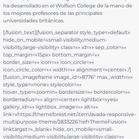
ha desarrollado en el Wolfson College de la mano de
los mejores profesores de las principales
universidades británicas.
[/fusion_text][fusion_separator style_type=»default»
hide_on_mobile=»small-visibility,medium-
visibility,large-visibility» class=»» id=»» sep_color=»»
top_margin=»15px» bottom_margin=»»
border_size=»» icon=»» icon_circle=»»
icon_circle_color=»» width=»» alignment=»center» /]
[fusion_imageframe image_id=»8776″ max_width=»»
style_type=»none» stylecolor=»»
hover_type=»zoomin» bordersize=»» bordercolor=»»
borderradius=»» align=»center» lightbox=»yes»
gallery_id=»» lightbox_image=»» alt=»»
link=»https://themeforest.net/item/avada-responsive-
multipurpose-theme/2833226?ref=ThemeFusion»
linktarget=»_blank» hide_on_mobile=»small-
visibility,medium-visibility,large-visibility» class=»»