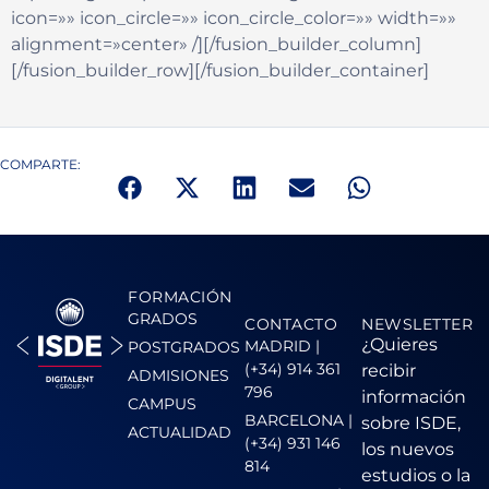
icon=»» icon_circle=»» icon_circle_color=»» width=»»
alignment=»center» /][/fusion_builder_column]
[/fusion_builder_row][/fusion_builder_container]
COMPARTE:
FORMACIÓN
GRADOS
CONTACTO
NEWSLETTER
¿Quieres
MADRID |
POSTGRADOS
(+34) 914 361
recibir
ADMISIONES
796
información
CAMPUS
BARCELONA |
sobre ISDE,
ACTUALIDAD
(+34) 931 146
los nuevos
814
estudios o la