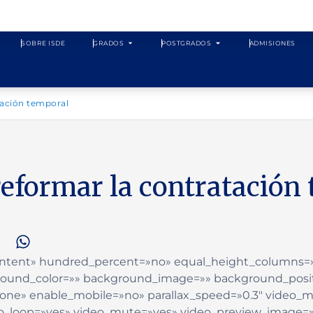
SOBRE ISDE
GRADOS
POSTGRADOS
ADMISIONES
tación temporal
eformar la contratación
»Content» hundred_percent=»no» equal_height_columns
ground_color=»» background_image=»» background_posit
none» enable_mobile=»no» parallax_speed=»0.3″ video
deo_loop=»yes» video_mute=»yes» video_preview_image=»