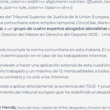
n_circle_color=»» width=»» alignment=»center» /][fusion
_size=»» rule_color=»» class=»» id=»»]
es del Tribunal Superior de Justicia de la Unión Europea
ma comunitaria sobre empleo temporal, CincoDías, diari
as
, a un
grupo de cuatro expertos abogados laboralistas
e
Director del Máster en Derecho del Deporte ISDE – Unida
ola incumple la norma comunitaria en esta materia. El c
indemnización en el caso de los trabajadores interinos.
enderán a hacer una aplicación extensa de esta cuestión
año trabajado y un máximo de 12 mensualidades a todos 
su contrato) y no solo a los interinos.
esta a aplicar directamente la sentencia del TJUE. Y prue
miento del tribunal europeo que ha redefinido el despi
r Hervás,
Socio del Área Laboral de KPMG Abogados y Director del 