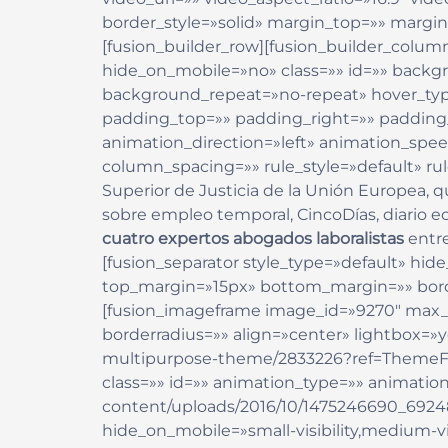
border_style=»solid» margin_top=»» marg
[fusion_builder_row][fusion_builder_colum
hide_on_mobile=»no» class=»» id=»» back
background_repeat=»no-repeat» hover_type=
padding_top=»» padding_right=»» paddin
animation_direction=»left» animation_spee
column_spacing=»» rule_style=»default» rule
Superior de Justicia de la Unión Europea, 
sobre empleo temporal, CincoDías, diario 
cuatro expertos abogados laboralistas
entre
[fusion_separator style_type=»default» hide_
top_margin=»15px» bottom_margin=»» border
[fusion_imageframe image_id=»9270″ max_w
borderradius=»» align=»center» lightbox=»y
multipurpose-theme/2833226?ref=ThemeFusion
class=»» id=»» animation_type=»» animation
content/uploads/2016/10/1475246690_69248
hide_on_mobile=»small-visibility,medium-vis