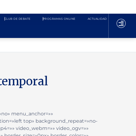
CLUB DE DEBATE
PROGRAMAS ONLINE
ACTUALIDAD
 temporal
=»no» menu_anchor=»»
ion=»left top» background_repeat=»no-
_mp4=»» video_webm=»» video_ogv=»»
» border_size=»0px» border_color=»»