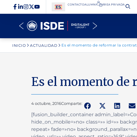
CONTACTO
ALUMNI
ÁREA PRIVADA​
Es el momento de reformar la contra
INICIO
ACTUALIDAD
Es el momento de r
4 octubre, 2016
Comparte:
[fusion_builder_container admin_label=
hide_on_mobile=»no» class=»» id=»» back
repeat» fade=»no» background_parallax=»
video_url=»» video_aspect_ratio=»16:9″ vi