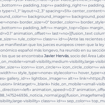
in_bottom=»» padding_top=»» padding_right=»» padding
n type=»1_1″ layout=»2_3″ spacing=»5%» center_content=»
ground_color=»» background_image=»» background_posit
»none» border_size=»0″ border_color=»» border_style=»
g_bottom=»» padding_left=»» margin_top=»0px» margin
d=»0.1″ animation_offset=»» last=»no»][fusion_text co
_size=»» rule_color=»» class=»» id=»»]Ante las recientes
que manifiestan que los jueces europeos creen que la l
económico español más longevo, ha reunido en su secci
 los que se encontraba
Javier Hervás
, socio del Área La
on_mobile=»small-visibility,medium-visibility,large-visibi
_size=»» icon=»» icon_circle=»» icon_circle_color=»» wi
idth=»» style_type=»none» stylecolor=»» hover_type=»z
es» gallery_id=»» lightbox_image=»» alt=»» link=»https:
» linktarget=»_blank» hide_on_mobile=»small-visibility
_direction=»left» animation_speed=»0.3″ animation_offse
8_1475246936_noticia_normal.jpg[/fusion_imageframe][f
ibility,large-visibility» class=»» id=»» sep_color=»» t