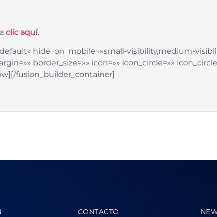
a
clic aquí
.
efault» hide_on_mobile=»small-visibility,medium-visibility
in=»» border_size=»» icon=»» icon_circle=»» icon_circle
ow][/fusion_builder_container]
N
CONTACTO
NEW