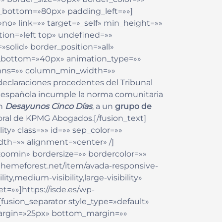
_bottom=»80px» padding_left=»»]
no» link=»» target=»_self» min_height=»»
ion=»left top» undefined=»»
solid» border_position=»all»
_bottom=»40px» animation_type=»»
lumns=»» column_min_width=»»
 declaraciones procedentes del Tribunal
ey española incumple la norma comunitaria
ón
Desayunos Cinco Días
, a un
grupo de
boral de KPMG Abogados.[/fusion_text]
lity» class=»» id=»» sep_color=»»
dth=»» alignment=»center» /]
oomin» bordersize=»» bordercolor=»»
//themeforest.net/item/avada-responsive-
,medium-visibility,large-visibility»
t=»»]https://isde.es/wp-
usion_separator style_type=»default»
op_margin=»25px» bottom_margin=»»