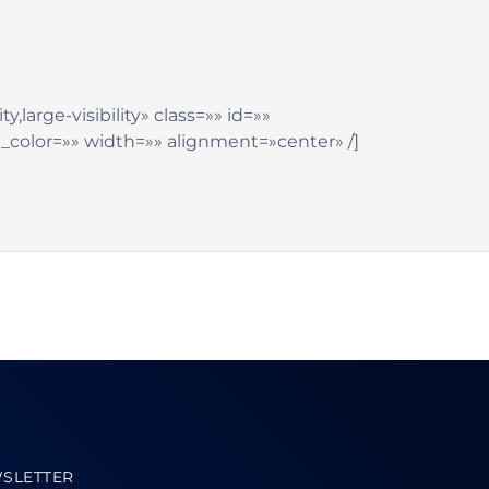
,large-visibility» class=»» id=»»
_color=»» width=»» alignment=»center» /]
SLETTER