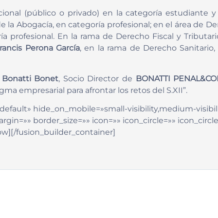
ional (público o privado) en la categoría estudiante 
 de la Abogacía, en categoría profesional; en el área de 
ía profesional. En la rama de Derecho Fiscal y Tributari
rancis Perona García
, en la rama de Derecho Sanitario
s Bonatti Bonet
, Socio Director de
BONATTI PENAL&CO
a empresarial para afrontar los retos del S.XII”.
efault» hide_on_mobile=»small-visibility,medium-visibility
in=»» border_size=»» icon=»» icon_circle=»» icon_circle
ow][/fusion_builder_container]