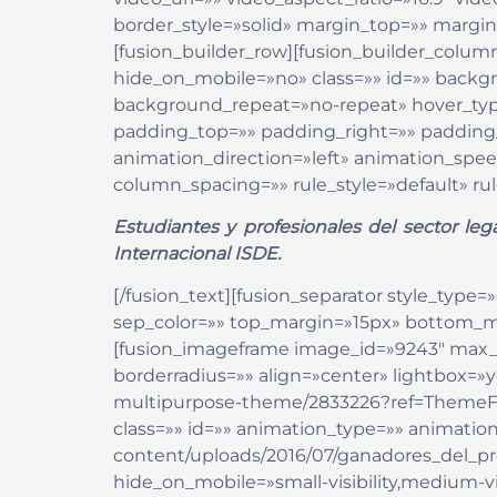
border_style=»solid» margin_top=»» marg
[fusion_builder_row][fusion_builder_colum
hide_on_mobile=»no» class=»» id=»» back
background_repeat=»no-repeat» hover_type=
padding_top=»» padding_right=»» paddin
animation_direction=»left» animation_spee
column_spacing=»» rule_style=»default» rule
Estudiantes y profesionales del sector leg
Internacional ISDE.
[/fusion_text][fusion_separator style_type=»d
sep_color=»» top_margin=»15px» bottom_mar
[fusion_imageframe image_id=»9243″ max_w
borderradius=»» align=»center» lightbox=»y
multipurpose-theme/2833226?ref=ThemeFusion
class=»» id=»» animation_type=»» animation
content/uploads/2016/07/ganadores_del_pre
hide_on_mobile=»small-visibility,medium-vis