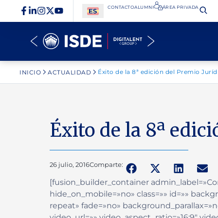
CONTACTO
ALUMNI
ÁREA PRIVADA​
Éxito de la 8ª edición del Premio Jurí
INICIO
ACTUALIDAD
Éxito de la 8ª edic
26 julio, 2016
Comparte:
[fusion_builder_container admin_label=
hide_on_mobile=»no» class=»» id=»» back
repeat» fade=»no» background_parallax=»
video_url=»» video_aspect_ratio=»16:9″ vi