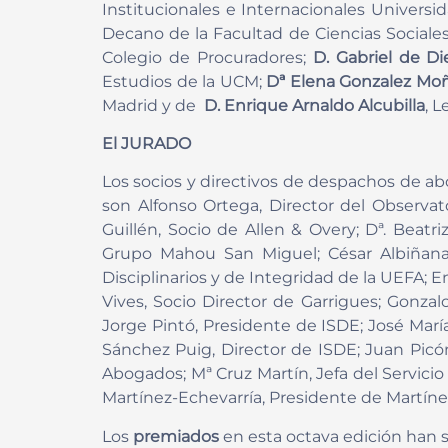
Institucionales e Internacionales Univer
Decano de la Facultad de Ciencias Sociales 
Colegio de Procuradores;
D. Gabriel de D
Estudios de la UCM;
Dª Elena Gonzalez Mo
Madrid y de
D. Enrique Arnaldo Alcubilla
, 
El JURADO
Los socios y directivos de despachos de ab
son Alfonso Ortega, Director del Observa
Guillén, Socio de Allen & Overy; Dª. Beatri
Grupo Mahou San Miguel; César Albiñana, 
Disciplinarios y de Integridad de la UEFA;
Vives, Socio Director de Garrigues; Gonza
Jorge Pintó, Presidente de ISDE; José María
Sánchez Puig, Director de ISDE; Juan Picó
Abogados; Mª Cruz Martín, Jefa del Servicio 
Martínez-Echevarría, Presidente de Martínez
Los
premiados
en esta octava edición han s