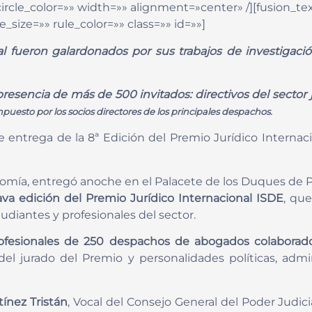
n_circle_color=»» width=»» alignment=»center» /][fusion
_size=»» rule_color=»» class=»» id=»»]
al fueron galardonados por sus trabajos de investigaci
resencia de más de 500 invitados: directivos del sector 
puesto por los socios directores de los principales despachos.
de entrega de la 8ª Edición del Premio Jurídico Internac
nomía, entregó anoche en el Palacete de los Duques de P
ava edición del Premio Jurídico Internacional ISDE
, que
udiantes y profesionales del sector.
ofesionales de 250 despachos de abogados colaborad
l jurado del Premio y personalidades políticas, adminis
ínez Tristán
, Vocal del Consejo General del Poder Judici