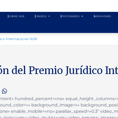
SOBRE ISDE
GRADOS
POSTGRADOS
ADMISIONES
dico Internacional ISDE
ión del Premio Jurídico I
»Content» hundred_percent=»no» equal_height_columns
ground_color=»» background_image=»» background_posit
none» enable_mobile=»no» parallax_speed=»0.3″ video
deo_loop=»yes» video_mute=»yes» video_preview_image=»