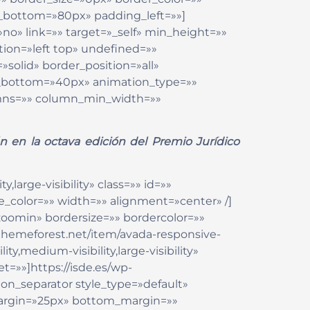
_bottom=»80px» padding_left=»»]
no» link=»» target=»_self» min_height=»»
ion=»left top» undefined=»»
solid» border_position=»all»
_bottom=»40px» animation_type=»»
lumns=»» column_min_width=»»
ón en la octava edición del Premio Jurídico
,large-visibility» class=»» id=»»
e_color=»» width=»» alignment=»center» /]
oomin» bordersize=»» bordercolor=»»
//themeforest.net/item/avada-responsive-
,medium-visibility,large-visibility»
t=»»]https://isde.es/wp-
on_separator style_type=»default»
op_margin=»25px» bottom_margin=»»