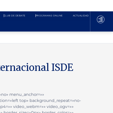
CLUB DE DEBATE
PROGRAMAS ONLINE
ACTUALIDAD
nternacional ISDE
=»no» menu_anchor=»»
ion=»left top» background_repeat=»no-
_mp4=»» video_webm=»» video_ogv=»»
» border_size=»0px» border_color=»»