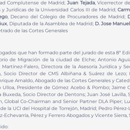
sidad Complutense de Madrid;
Juan Tejada
, Vicerrector 
y Jurídicas de la Universidad Carlos III de Madrid;
Carm
iego
, Decano del Colegio de Procuradores de Madrid;
D
ñux
, Diputada de la Asamblea de Madrid;
D. Jose Manuel
Letrado de las Cortes Generales
ogados que han formado parte del jurado de esta 8ª Edi
torio de Migración de la ciudad de Elche; Antonio Agui
z Martínez-Falero, Directora de la Asesoría Jurídica y 
Socio Director de CMS Albiñana & Suárez de Lezo; Emi
 Enrique Arnaldo, Abogado de las Cortes Generales y Cate
lo Ulloa, Presidente de Gómez Acebo & Pombo; Jaime Ol
 Buxeda, Socio Director de Dentons; Juan José Lavilla, 
n, Global Co-Chairman and Senior Partner DLA Piper; Lui
de la UCI del Hospital de Torrejón, Madrid; Pedro Pérez-L
-Echevarría, Pérez y Ferrero Abogados y Vicente Sierra, 
ido: