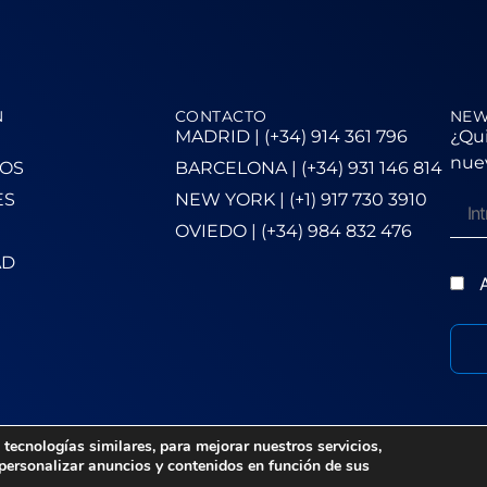
N
CONTACTO
NEW
MADRID | (+34) 914 361 796
¿Qui
nuev
OS
BARCELONA | (+34) 931 146 814
ES
NEW YORK | (+1) 917 730 3910
OVIEDO | (+34) 984 832 476
AD
A
tecnologías similares, para mejorar nuestros servicios,
 personalizar anuncios y contenidos en función de sus