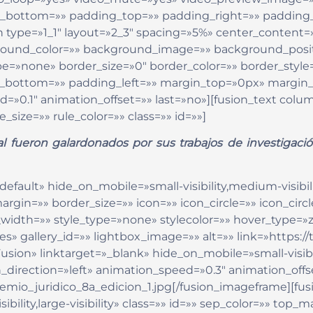
in_bottom=»» padding_top=»» padding_right=»» padding
n type=»1_1″ layout=»2_3″ spacing=»5%» center_content=»
ground_color=»» background_image=»» background_posit
»none» border_size=»0″ border_color=»» border_style=»
g_bottom=»» padding_left=»» margin_top=»0px» margin
d=»0.1″ animation_offset=»» last=»no»][fusion_text co
_size=»» rule_color=»» class=»» id=»»]
al fueron galardonados por sus trabajos de investigaci
efault» hide_on_mobile=»small-visibility,medium-visibility
gin=»» border_size=»» icon=»» icon_circle=»» icon_circl
idth=»» style_type=»none» stylecolor=»» hover_type=»z
es» gallery_id=»» lightbox_image=»» alt=»» link=»https:
» linktarget=»_blank» hide_on_mobile=»small-visibility
_direction=»left» animation_speed=»0.3″ animation_offse
mio_juridico_8a_edicion_1.jpg[/fusion_imageframe][fusi
ibility,large-visibility» class=»» id=»» sep_color=»» t