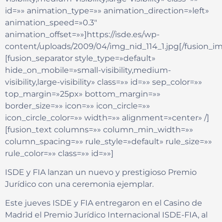
id=»» animation_type=»» animation_direction=»left»
animation_speed=»0.3″
animation_offset=»»]https://isde.es/wp-
content/uploads/2009/04/img_nid_114_1.jpg[/fusion_i
[fusion_separator style_type=»default»
hide_on_mobile=»small-visibility,medium-
visibility,large-visibility» class=»» id=»» sep_color=»»
top_margin=»25px» bottom_margin=»»
border_size=»» icon=»» icon_circle=»»
icon_circle_color=»» width=»» alignment=»center» /]
[fusion_text columns=»» column_min_width=»»
column_spacing=»» rule_style=»default» rule_size=»»
rule_color=»» class=»» id=»»]
ISDE y FIA lanzan un nuevo y prestigioso Premio
Jurídico con una ceremonia ejemplar.
Este jueves ISDE y FIA entregaron en el Casino de
Madrid el Premio Jurídico Internacional ISDE-FIA, al