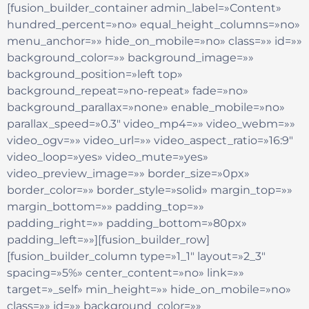
[fusion_builder_container admin_label=»Content»
hundred_percent=»no» equal_height_columns=»no»
menu_anchor=»» hide_on_mobile=»no» class=»» id=»»
background_color=»» background_image=»»
background_position=»left top»
background_repeat=»no-repeat» fade=»no»
background_parallax=»none» enable_mobile=»no»
parallax_speed=»0.3″ video_mp4=»» video_webm=»»
video_ogv=»» video_url=»» video_aspect_ratio=»16:9″
video_loop=»yes» video_mute=»yes»
video_preview_image=»» border_size=»0px»
border_color=»» border_style=»solid» margin_top=»»
margin_bottom=»» padding_top=»»
padding_right=»» padding_bottom=»80px»
padding_left=»»][fusion_builder_row]
[fusion_builder_column type=»1_1″ layout=»2_3″
spacing=»5%» center_content=»no» link=»»
target=»_self» min_height=»» hide_on_mobile=»no»
class=»» id=»» background_color=»»