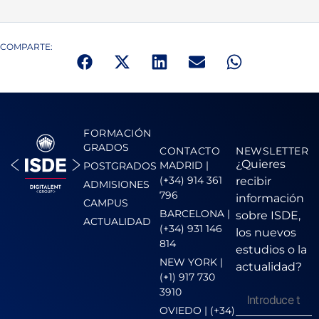
COMPARTE:
FORMACIÓN
GRADOS
CONTACTO
NEWSLETTER
¿Quieres
MADRID |
POSTGRADOS
(+34) 914 361
recibir
ADMISIONES
796
información
CAMPUS
BARCELONA |
sobre ISDE,
ACTUALIDAD
(+34) 931 146
los nuevos
814
estudios o la
NEW YORK |
actualidad?
(+1) 917 730
3910
OVIEDO | (+34)