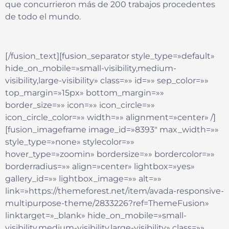
que concurrieron más de 200 trabajos procedentes
de todo el mundo.
[/fusion_text][fusion_separator style_type=»default»
hide_on_mobile=»small-visibility,medium-
visibility,large-visibility» class=»» id=»» sep_color=»»
top_margin=»15px» bottom_margin=»»
border_size=»» icon=»» icon_circle=»»
icon_circle_color=»» width=»» alignment=»center» /]
[fusion_imageframe image_id=»8393″ max_width=»»
style_type=»none» stylecolor=»»
hover_type=»zoomin» bordersize=»» bordercolor=»»
borderradius=»» align=»center» lightbox=»yes»
gallery_id=»» lightbox_image=»» alt=»»
link=»https://themeforest.net/item/avada-responsive-
multipurpose-theme/2833226?ref=ThemeFusion»
linktarget=»_blank» hide_on_mobile=»small-
visibility,medium-visibility,large-visibility» class=»»