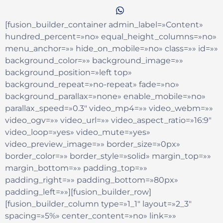
[fusion_builder_container admin_label=»Content»
hundred_percent=»no» equal_height_columns=»no»
menu_anchor=»» hide_on_mobile=»no» class=»» id=»»
background_color=»» background_image=»»
background_position=»left top»
background_repeat=»no-repeat» fade=»no»
background_parallax=»none» enable_mobile=»no»
parallax_speed=»0.3″ video_mp4=»» video_webm=»»
video_ogv=»» video_url=»» video_aspect_ratio=»16:9″
video_loop=»yes» video_mute=»yes»
video_preview_image=»» border_size=»0px»
border_color=»» border_style=»solid» margin_top=»»
margin_bottom=»» padding_top=»»
padding_right=»» padding_bottom=»80px»
padding_left=»»][fusion_builder_row]
[fusion_builder_column type=»1_1″ layout=»2_3″
spacing=»5%» center_content=»no» link=»»