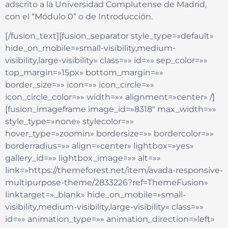
adscrito a la Universidad Complutense de Madrid,
con el “Módulo 0” o de Introducción.
[/fusion_text][fusion_separator style_type=»default»
hide_on_mobile=»small-visibility,medium-
visibility,large-visibility» class=»» id=»» sep_color=»»
top_margin=»15px» bottom_margin=»»
border_size=»» icon=»» icon_circle=»»
icon_circle_color=»» width=»» alignment=»center» /]
[fusion_imageframe image_id=»8318″ max_width=»»
style_type=»none» stylecolor=»»
hover_type=»zoomin» bordersize=»» bordercolor=»»
borderradius=»» align=»center» lightbox=»yes»
gallery_id=»» lightbox_image=»» alt=»»
link=»https://themeforest.net/item/avada-responsive-
multipurpose-theme/2833226?ref=ThemeFusion»
linktarget=»_blank» hide_on_mobile=»small-
visibility,medium-visibility,large-visibility» class=»»
id=»» animation_type=»» animation_direction=»left»