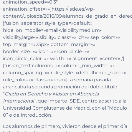
animation_speed=»0.3″
animation_offset=»»]https://isde.es/wp-
content/uploads/2016/09/alumnos_de_grado_en_derec
[fusion_separator style_type=»default»
hide_on_mobile=»small-visibility,medium-
visibility,large-visibility» class=»» id=»» sep_color=»»
top_margin=»25px» bottom_margin=»»
border_size=»» icon=»» icon_circle=»»
icon_circle_color=»» width=»» alignment=»center» /]
[fusion_text columns=»» column_min_width=»»
column_spacing=»» rule_style=»default» rule_size=»»
rule_color=»» class=»» id=»»]La semana pasada
arrancaba la segunda promoción del doble título
“
Grado en Derecho y Máster en Abogacía
Internacional”
, que imparte ISDE, centro adscrito a la
Universidad Complutense de Madrid, con el “Módulo
0” o de Introducción.
Los alumnos de primero, vivieron desde el primer día