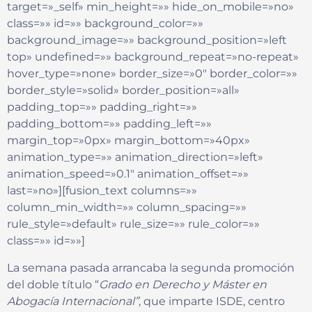
target=»_self» min_height=»» hide_on_mobile=»no»
class=»» id=»» background_color=»»
background_image=»» background_position=»left
top» undefined=»» background_repeat=»no-repeat»
hover_type=»none» border_size=»0″ border_color=»»
border_style=»solid» border_position=»all»
padding_top=»» padding_right=»»
padding_bottom=»» padding_left=»»
margin_top=»0px» margin_bottom=»40px»
animation_type=»» animation_direction=»left»
animation_speed=»0.1″ animation_offset=»»
last=»no»][fusion_text columns=»»
column_min_width=»» column_spacing=»»
rule_style=»default» rule_size=»» rule_color=»»
class=»» id=»»]
La semana pasada arrancaba la segunda promoción
del doble título “
Grado en Derecho y Máster en
Abogacía Internacional”
, que imparte ISDE, centro