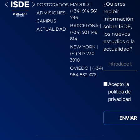
¿Quieres
MADRID |
POSTGRADOS
(+34) 914 361
recibir
ADMISIONES
796
información
CAMPUS
BARCELONA |
sobre ISDE,
ACTUALIDAD
(+34) 931 146
los nuevos
814
estudios o la
NEW YORK |
actualidad?
(+1) 917 730
3910
OVIEDO | (+34)
984 832 476
Acepto la
política de
privacidad