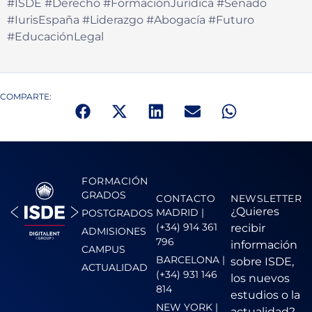
#ISDE #Derecho #FormaciónJurídica #Senado
#IurisEspaña #Liderazgo #Abogacía #Futuro
#EducaciónLegal
COMPARTE:
FORMACIÓN
GRADOS
CONTACTO
NEWSLETTER
¿Quieres
MADRID |
POSTGRADOS
(+34) 914 361
recibir
ADMISIONES
796
información
CAMPUS
BARCELONA |
sobre ISDE,
ACTUALIDAD
(+34) 931 146
los nuevos
814
estudios o la
NEW YORK |
actualidad?