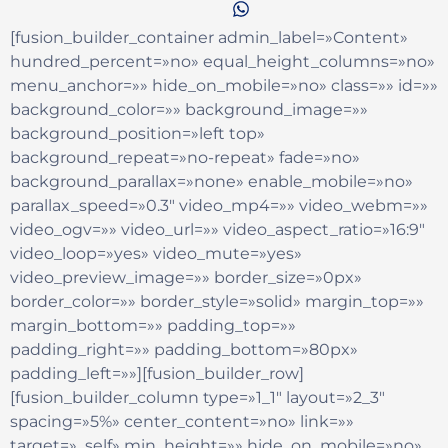
[fusion_builder_container admin_label=»Content»
hundred_percent=»no» equal_height_columns=»no»
menu_anchor=»» hide_on_mobile=»no» class=»» id=»»
background_color=»» background_image=»»
background_position=»left top»
background_repeat=»no-repeat» fade=»no»
background_parallax=»none» enable_mobile=»no»
parallax_speed=»0.3″ video_mp4=»» video_webm=»»
video_ogv=»» video_url=»» video_aspect_ratio=»16:9″
video_loop=»yes» video_mute=»yes»
video_preview_image=»» border_size=»0px»
border_color=»» border_style=»solid» margin_top=»»
margin_bottom=»» padding_top=»»
padding_right=»» padding_bottom=»80px»
padding_left=»»][fusion_builder_row]
[fusion_builder_column type=»1_1″ layout=»2_3″
spacing=»5%» center_content=»no» link=»»
target=»_self» min_height=»» hide_on_mobile=»no»