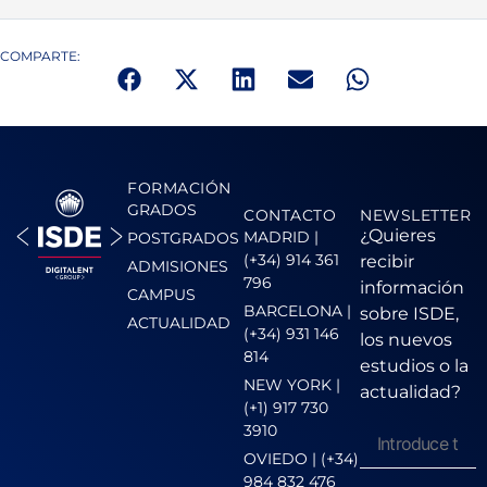
COMPARTE:
FORMACIÓN
GRADOS
CONTACTO
NEWSLETTER
¿Quieres
MADRID |
POSTGRADOS
(+34) 914 361
recibir
ADMISIONES
796
información
CAMPUS
BARCELONA |
sobre ISDE,
ACTUALIDAD
(+34) 931 146
los nuevos
814
estudios o la
NEW YORK |
actualidad?
(+1) 917 730
3910
OVIEDO | (+34)
984 832 476