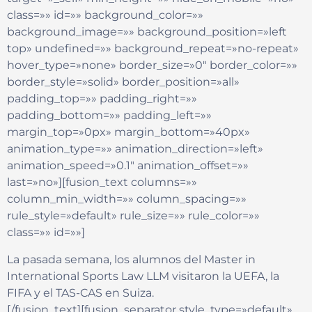
class=»» id=»» background_color=»»
background_image=»» background_position=»left
top» undefined=»» background_repeat=»no-repeat»
hover_type=»none» border_size=»0″ border_color=»»
border_style=»solid» border_position=»all»
padding_top=»» padding_right=»»
padding_bottom=»» padding_left=»»
margin_top=»0px» margin_bottom=»40px»
animation_type=»» animation_direction=»left»
animation_speed=»0.1″ animation_offset=»»
last=»no»][fusion_text columns=»»
column_min_width=»» column_spacing=»»
rule_style=»default» rule_size=»» rule_color=»»
class=»» id=»»]
La pasada semana, los alumnos del Master in
International Sports Law LLM visitaron la UEFA, la
FIFA y el TAS-CAS en Suiza.
[/fusion_text][fusion_separator style_type=»default»