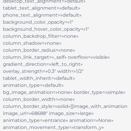
desktop_text_alignment=»default»
tablet_text_alignment=»default»
phone_text_alignment=»default»
background_color_opacity=»1″
background_hover_color_opacity=»1″
column_backdrop_filter=»none»
column_shadow=»none»
column_border_radius=»none»
column_link_target=»_self» overflow=»visible»
gradient_direction=»left_to_right»
overlay_strength=»0.3″ width=»1/2″
tablet_width_inherit=»default»
animation_type=»default»
bg_image_animation=»none» border_type=»simple»
column_border_width=»none»
column_border_style=»solid»][image_with_animation
image_url=»68688″ image_size=»large»
animation_type=»entrance» animation=»None»
animation_movement_type=»transform_y»