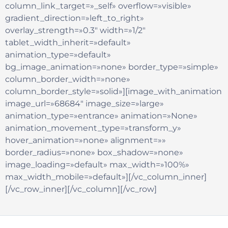
column_link_target=»_self» overflow=»visible»
gradient_direction=»left_to_right»
overlay_strength=»0.3″ width=»1/2″
tablet_width_inherit=»default»
animation_type=»default»
bg_image_animation=»none» border_type=»simple»
column_border_width=»none»
column_border_style=»solid»][image_with_animation
image_url=»68684″ image_size=»large»
animation_type=»entrance» animation=»None»
animation_movement_type=»transform_y»
hover_animation=»none» alignment=»»
border_radius=»none» box_shadow=»none»
image_loading=»default» max_width=»100%»
max_width_mobile=»default»][/vc_column_inner]
[/vc_row_inner][/vc_column][/vc_row]