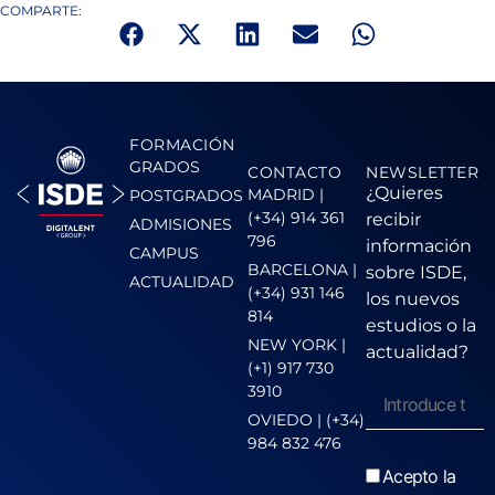
COMPARTE:
FORMACIÓN
GRADOS
CONTACTO
NEWSLETTER
¿Quieres
MADRID |
POSTGRADOS
(+34) 914 361
recibir
ADMISIONES
796
información
CAMPUS
BARCELONA |
sobre ISDE,
ACTUALIDAD
(+34) 931 146
los nuevos
814
estudios o la
NEW YORK |
actualidad?
(+1) 917 730
3910
OVIEDO | (+34)
984 832 476
Acepto la