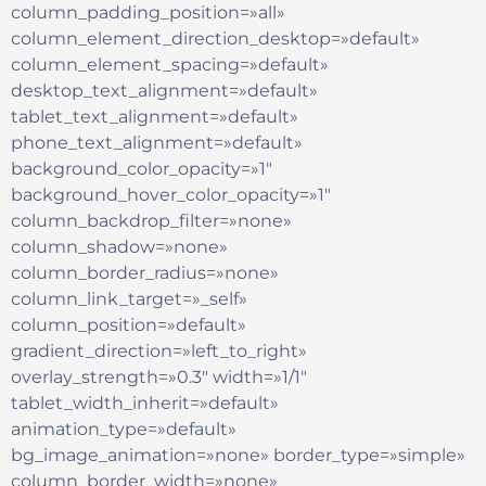
column_padding_position=»all»
column_element_direction_desktop=»default»
column_element_spacing=»default»
desktop_text_alignment=»default»
tablet_text_alignment=»default»
phone_text_alignment=»default»
background_color_opacity=»1″
background_hover_color_opacity=»1″
column_backdrop_filter=»none»
column_shadow=»none»
column_border_radius=»none»
column_link_target=»_self»
column_position=»default»
gradient_direction=»left_to_right»
overlay_strength=»0.3″ width=»1/1″
tablet_width_inherit=»default»
animation_type=»default»
bg_image_animation=»none» border_type=»simple»
column_border_width=»none»