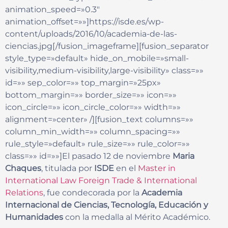
animation_speed=»0.3″
animation_offset=»»]https://isde.es/wp-
content/uploads/2016/10/academia-de-las-
ciencias.jpg[/fusion_imageframe][fusion_separator
style_type=»default» hide_on_mobile=»small-
visibility,medium-visibility,large-visibility» class=»»
id=»» sep_color=»» top_margin=»25px»
bottom_margin=»» border_size=»» icon=»»
icon_circle=»» icon_circle_color=»» width=»»
alignment=»center» /][fusion_text columns=»»
column_min_width=»» column_spacing=»»
rule_style=»default» rule_size=»» rule_color=»»
class=»» id=»»]El pasado 12 de noviembre
Maria
Chaques
, titulada por
ISDE
en el
Master in
International Law Foreign Trade & International
Relations
, fue condecorada por la
Academia
Internacional de Ciencias, Tecnología, Educación y
Humanidades
con la medalla al Mérito Académico.