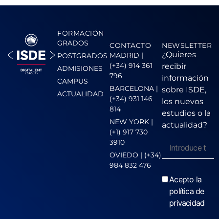
FORMACIÓN
GRADOS
CONTACTO
NEWSLETTER
¿Quieres
MADRID |
POSTGRADOS
(+34) 914 361
recibir
ADMISIONES
796
información
CAMPUS
BARCELONA |
sobre ISDE,
ACTUALIDAD
(+34) 931 146
los nuevos
814
estudios o la
NEW YORK |
actualidad?
(+1) 917 730
3910
OVIEDO | (+34)
984 832 476
Acepto la
política de
privacidad