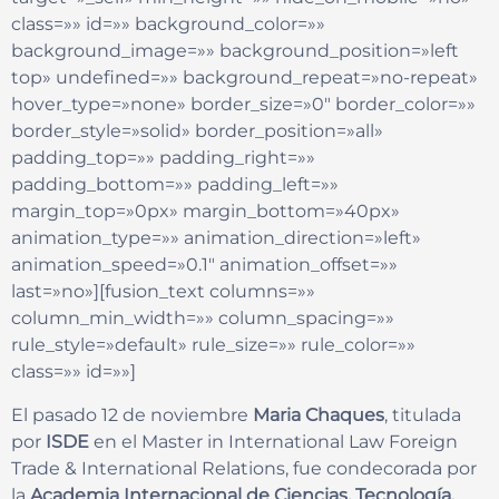
class=»» id=»» background_color=»»
background_image=»» background_position=»left
top» undefined=»» background_repeat=»no-repeat»
hover_type=»none» border_size=»0″ border_color=»»
border_style=»solid» border_position=»all»
padding_top=»» padding_right=»»
padding_bottom=»» padding_left=»»
margin_top=»0px» margin_bottom=»40px»
animation_type=»» animation_direction=»left»
animation_speed=»0.1″ animation_offset=»»
last=»no»][fusion_text columns=»»
column_min_width=»» column_spacing=»»
rule_style=»default» rule_size=»» rule_color=»»
class=»» id=»»]
El pasado 12 de noviembre
Maria Chaques
, titulada
por
ISDE
en el Master in International Law Foreign
Trade & International Relations, fue condecorada por
la
Academia Internacional de Ciencias, Tecnología,