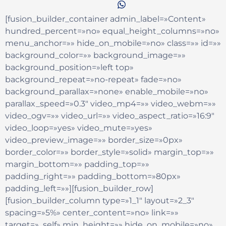
[fusion_builder_container admin_label=»Content»
hundred_percent=»no» equal_height_columns=»no»
menu_anchor=»» hide_on_mobile=»no» class=»» id=»»
background_color=»» background_image=»»
background_position=»left top»
background_repeat=»no-repeat» fade=»no»
background_parallax=»none» enable_mobile=»no»
parallax_speed=»0.3″ video_mp4=»» video_webm=»»
video_ogv=»» video_url=»» video_aspect_ratio=»16:9″
video_loop=»yes» video_mute=»yes»
video_preview_image=»» border_size=»0px»
border_color=»» border_style=»solid» margin_top=»»
margin_bottom=»» padding_top=»»
padding_right=»» padding_bottom=»80px»
padding_left=»»][fusion_builder_row]
[fusion_builder_column type=»1_1″ layout=»2_3″
spacing=»5%» center_content=»no» link=»»
target=»_self» min_height=»» hide_on_mobile=»no»