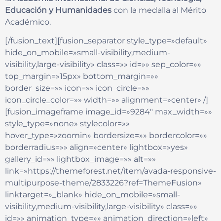
Educación y Humanidades
con la medalla al Mérito
Académico.
[/fusion_text][fusion_separator style_type=»default»
hide_on_mobile=»small-visibility,medium-
visibility,large-visibility» class=»» id=»» sep_color=»»
top_margin=»15px» bottom_margin=»»
border_size=»» icon=»» icon_circle=»»
icon_circle_color=»» width=»» alignment=»center» /]
[fusion_imageframe image_id=»9284″ max_width=»»
style_type=»none» stylecolor=»»
hover_type=»zoomin» bordersize=»» bordercolor=»»
borderradius=»» align=»center» lightbox=»yes»
gallery_id=»» lightbox_image=»» alt=»»
link=»https://themeforest.net/item/avada-responsive-
multipurpose-theme/2833226?ref=ThemeFusion»
linktarget=»_blank» hide_on_mobile=»small-
visibility,medium-visibility,large-visibility» class=»»
id=»» animation_type=»» animation_direction=»left»