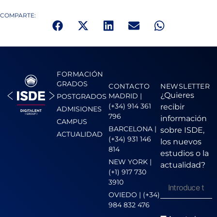
COMPARTE:
FORMACIÓN
GRADOS
CONTACTO
NEWSLETTER
¿Quieres
MADRID |
POSTGRADOS
(+34) 914 361
recibir
ADMISIONES
796
información
CAMPUS
BARCELONA |
sobre ISDE,
ACTUALIDAD
(+34) 931 146
los nuevos
814
estudios o la
NEW YORK |
actualidad?
(+1) 917 730
3910
OVIEDO | (+34)
984 832 476