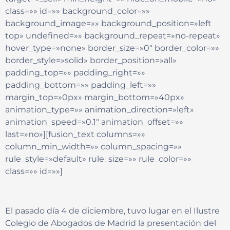
class=»» id=»» background_color=»»
background_image=»» background_position=»left
top» undefined=»» background_repeat=»no-repeat»
hover_type=»none» border_size=»0″ border_color=»»
border_style=»solid» border_position=»all»
padding_top=»» padding_right=»»
padding_bottom=»» padding_left=»»
margin_top=»0px» margin_bottom=»40px»
animation_type=»» animation_direction=»left»
animation_speed=»0.1″ animation_offset=»»
last=»no»][fusion_text columns=»»
column_min_width=»» column_spacing=»»
rule_style=»default» rule_size=»» rule_color=»»
class=»» id=»»]
El pasado día 4 de diciembre, tuvo lugar en el Ilustre
Colegio de Abogados de Madrid la presentación del