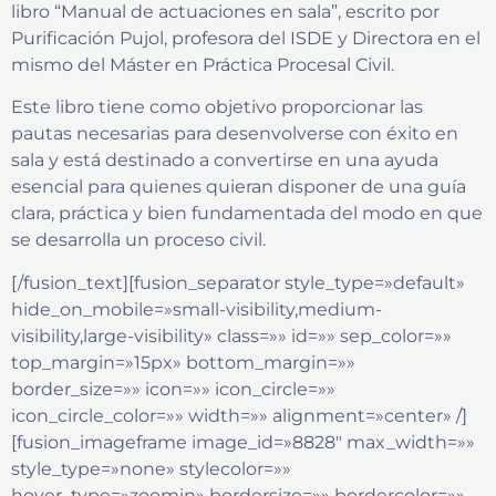
libro “Manual de actuaciones en sala”, escrito por
Purificación Pujol, profesora del ISDE y Directora en el
mismo del Máster en Práctica Procesal Civil.
Este libro tiene como objetivo proporcionar las
pautas necesarias para desenvolverse con éxito en
sala y está destinado a convertirse en una ayuda
esencial para quienes quieran disponer de una guía
clara, práctica y bien fundamentada del modo en que
se desarrolla un proceso civil.
[/fusion_text][fusion_separator style_type=»default»
hide_on_mobile=»small-visibility,medium-
visibility,large-visibility» class=»» id=»» sep_color=»»
top_margin=»15px» bottom_margin=»»
border_size=»» icon=»» icon_circle=»»
icon_circle_color=»» width=»» alignment=»center» /]
[fusion_imageframe image_id=»8828″ max_width=»»
style_type=»none» stylecolor=»»
hover_type=»zoomin» bordersize=»» bordercolor=»»