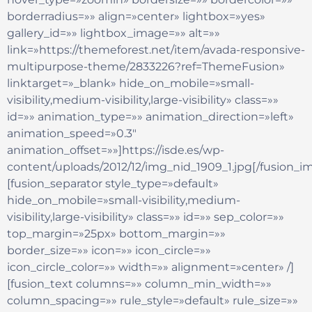
borderradius=»» align=»center» lightbox=»yes»
gallery_id=»» lightbox_image=»» alt=»»
link=»https://themeforest.net/item/avada-responsive-
multipurpose-theme/2833226?ref=ThemeFusion»
linktarget=»_blank» hide_on_mobile=»small-
visibility,medium-visibility,large-visibility» class=»»
id=»» animation_type=»» animation_direction=»left»
animation_speed=»0.3″
animation_offset=»»]https://isde.es/wp-
content/uploads/2012/12/img_nid_1909_1.jpg[/fusion_i
[fusion_separator style_type=»default»
hide_on_mobile=»small-visibility,medium-
visibility,large-visibility» class=»» id=»» sep_color=»»
top_margin=»25px» bottom_margin=»»
border_size=»» icon=»» icon_circle=»»
icon_circle_color=»» width=»» alignment=»center» /]
[fusion_text columns=»» column_min_width=»»
column_spacing=»» rule_style=»default» rule_size=»»