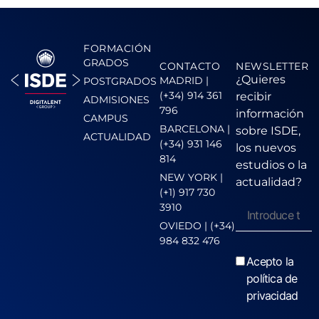
FORMACIÓN
GRADOS
CONTACTO
NEWSLETTER
¿Quieres
MADRID |
POSTGRADOS
(+34) 914 361
recibir
ADMISIONES
796
información
CAMPUS
BARCELONA |
sobre ISDE,
ACTUALIDAD
(+34) 931 146
los nuevos
814
estudios o la
NEW YORK |
actualidad?
(+1) 917 730
3910
OVIEDO | (+34)
984 832 476
Acepto la
política de
privacidad