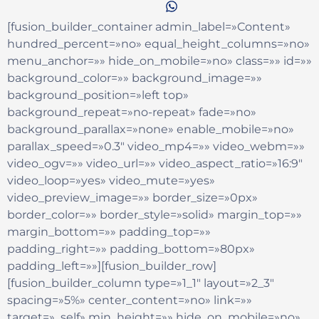
[fusion_builder_container admin_label=»Content»
hundred_percent=»no» equal_height_columns=»no»
menu_anchor=»» hide_on_mobile=»no» class=»» id=»»
background_color=»» background_image=»»
background_position=»left top»
background_repeat=»no-repeat» fade=»no»
background_parallax=»none» enable_mobile=»no»
parallax_speed=»0.3″ video_mp4=»» video_webm=»»
video_ogv=»» video_url=»» video_aspect_ratio=»16:9″
video_loop=»yes» video_mute=»yes»
video_preview_image=»» border_size=»0px»
border_color=»» border_style=»solid» margin_top=»»
margin_bottom=»» padding_top=»»
padding_right=»» padding_bottom=»80px»
padding_left=»»][fusion_builder_row]
[fusion_builder_column type=»1_1″ layout=»2_3″
spacing=»5%» center_content=»no» link=»»
target=»_self» min_height=»» hide_on_mobile=»no»