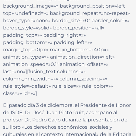
background_image=»» background_position=»left
top» undefined=»» background_repeat=»no-repeat»
hover_type=»none» border_size=»0″ border_color=»»
border_style=»solid» border_position=»all»
padding_top=»» padding_right=»»
padding_bottom=»» padding_left=»»
margin_top=»0px» margin_bottom=»40px»
animation_type=»» animation_direction=»left»
animation_speed=»0.1″ animation_offset=»»
last=»no»][fusion_text columns=»»
column_min_width=»» column_spacing=»»
rule_style=»default» rule_size=»» rule_color=»»
class=»» id=»»]
El pasado día 3 de diciembre, el Presidente de Honor
de ISDE, Dr . José Juan Pintó Ruiz, acompañó al
profesor Dr. Pedro Gago durante la presentación de
su libro «Los derechos económicos, sociales y
culturales en el contexto internacional» de la Editorial