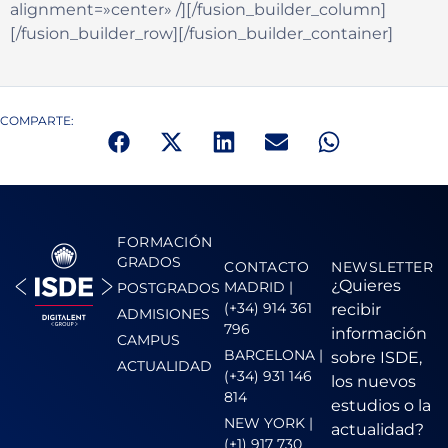
alignment=»center» /][/fusion_builder_column]
[/fusion_builder_row][/fusion_builder_container]
COMPARTE:
FORMACIÓN
GRADOS
CONTACTO
NEWSLETTER
¿Quieres
MADRID |
POSTGRADOS
(+34) 914 361
recibir
ADMISIONES
796
información
CAMPUS
BARCELONA |
sobre ISDE,
ACTUALIDAD
(+34) 931 146
los nuevos
814
estudios o la
NEW YORK |
actualidad?
(+1) 917 730