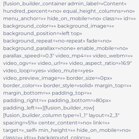
[fusion_builder_container admin_label=»Content»
hundred_percent=»no» equal_height_columns=»no»
menu_anchor=»» hide_on_mobile=»no» class=»» id=»»
background_color=»» background_image=»»
background_position=»left top»
background_repeat=»no-repeat» fade=»no»
background_parallax=»none» enable_mobile=»no»
parallax_speed=»0.3″ video_mp4=»» video_webm=»»
video_ogv=»» video_url=»» video_aspect_ratio=»16:9″
video_loop=»yes» video_mute=»yes»
video_preview_image=»» border_size=»0px»
border_color=»» border_style=»solid» margin_top=»»
margin_bottom=»» padding_top=»»
padding_right=»» padding_bottom=»80px»
padding_left=»»][fusion_builder_row]
[fusion_builder_column type=»1_1″ layout=»2_3″
spacing=»5%» center_content=»no» link=»»
target=»_self» min_height=»» hide_on_mobile=»no»
class=»» id=»» background_color=»»