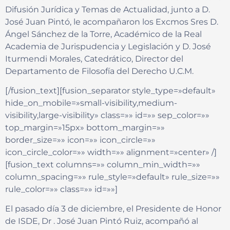
Difusión Jurídica y Temas de Actualidad, junto a D.
José Juan Pintó, le acompañaron los Excmos Sres D.
Ángel Sánchez de la Torre, Académico de la Real
Academia de Jurispudencia y Legislación y D. José
Iturmendi Morales, Catedrático, Director del
Departamento de Filosofía del Derecho U.C.M.
[/fusion_text][fusion_separator style_type=»default»
hide_on_mobile=»small-visibility,medium-
visibility,large-visibility» class=»» id=»» sep_color=»»
top_margin=»15px» bottom_margin=»»
border_size=»» icon=»» icon_circle=»»
icon_circle_color=»» width=»» alignment=»center» /]
[fusion_text columns=»» column_min_width=»»
column_spacing=»» rule_style=»default» rule_size=»»
rule_color=»» class=»» id=»»]
El pasado día 3 de diciembre, el Presidente de Honor
de ISDE, Dr . José Juan Pintó Ruiz, acompañó al