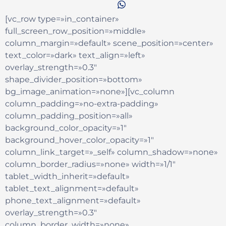
[vc_row type=»in_container»
full_screen_row_position=»middle»
column_margin=»default» scene_position=»center»
text_color=»dark» text_align=»left»
overlay_strength=»0.3″
shape_divider_position=»bottom»
bg_image_animation=»none»][vc_column
column_padding=»no-extra-padding»
column_padding_position=»all»
background_color_opacity=»1″
background_hover_color_opacity=»1″
column_link_target=»_self» column_shadow=»none»
column_border_radius=»none» width=»1/1″
tablet_width_inherit=»default»
tablet_text_alignment=»default»
phone_text_alignment=»default»
overlay_strength=»0.3″
column_border_width=»none»