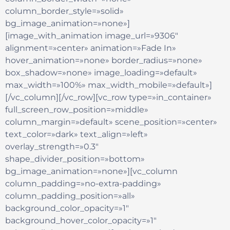
column_border_style=»solid»
bg_image_animation=»none»]
[image_with_animation image_url=»9306″
alignment=»center» animation=»Fade In»
hover_animation=»none» border_radius=»none»
box_shadow=»none» image_loading=»default»
max_width=»100%» max_width_mobile=»default»]
[/vc_column][/vc_row][vc_row type=»in_container»
full_screen_row_position=»middle»
column_margin=»default» scene_position=»center»
text_color=»dark» text_align=»left»
overlay_strength=»0.3″
shape_divider_position=»bottom»
bg_image_animation=»none»][vc_column
column_padding=»no-extra-padding»
column_padding_position=»all»
background_color_opacity=»1″
background_hover_color_opacity=»1″