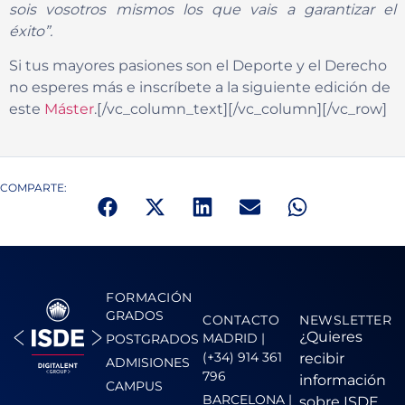
sois vosotros mismos los que vais a garantizar el
éxito”.
Si tus mayores pasiones son el Deporte y el Derecho
no esperes más e inscríbete a la siguiente edición de
este
Máster
.[/vc_column_text][/vc_column][/vc_row]
COMPARTE:
FORMACIÓN
GRADOS
CONTACTO
NEWSLETTER
¿Quieres
MADRID |
POSTGRADOS
(+34) 914 361
recibir
ADMISIONES
796
información
CAMPUS
BARCELONA |
sobre ISDE,