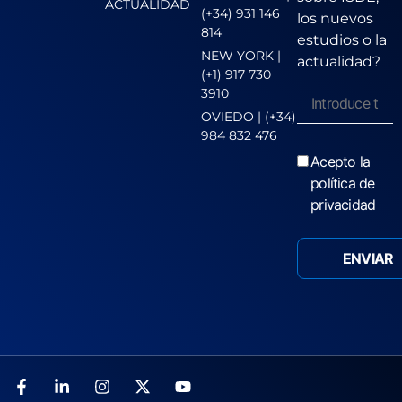
ACTUALIDAD
(+34) 931 146
los nuevos
814
estudios o la
NEW YORK |
actualidad?
(+1) 917 730
3910
OVIEDO | (+34)
984 832 476
Acepto la
política de
privacidad