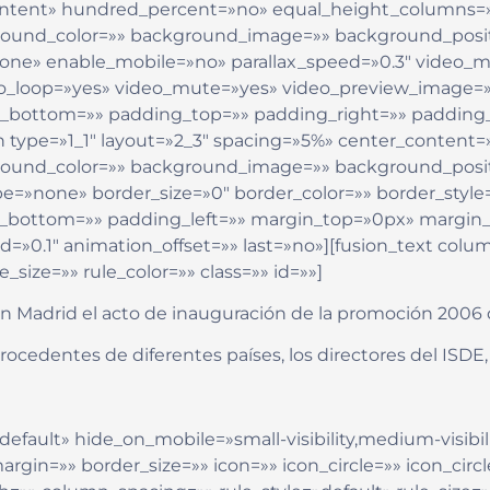
»Content» hundred_percent=»no» equal_height_columns
ground_color=»» background_image=»» background_posit
none» enable_mobile=»no» parallax_speed=»0.3″ video
deo_loop=»yes» video_mute=»yes» video_preview_image=»
in_bottom=»» padding_top=»» padding_right=»» padding
n type=»1_1″ layout=»2_3″ spacing=»5%» center_content=»
ground_color=»» background_image=»» background_posit
»none» border_size=»0″ border_color=»» border_style=»
g_bottom=»» padding_left=»» margin_top=»0px» margin
d=»0.1″ animation_offset=»» last=»no»][fusion_text co
_size=»» rule_color=»» class=»» id=»»]
en Madrid el acto de inauguración de la promoción 2006 
rocedentes de diferentes países, los directores del ISDE
efault» hide_on_mobile=»small-visibility,medium-visibility
gin=»» border_size=»» icon=»» icon_circle=»» icon_circl