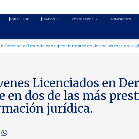
SOBRE ISDE
GRADOS
POSTGRADOS
ADMISIONES
en Derecho del mundo consiguen formarse en dos de las más prestigio
óvenes Licenciados en De
 en dos de las más prest
rmación jurídica.