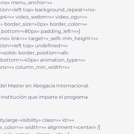
=»no» menu_anchor=»»
ion=»left top» background_repeat=»no-
_mp4=»» video_webm=»» video_ogv=»»
» border_size=»0px» border_color=»»
_bottom=»80px» padding_left=»»]
no» link=»» target=»_self» min_height=»»
ion=»left top» undefined=»»
solid» border_position=»all»
_bottom=»40px» animation_type=»»
lumns=»» column_min_width=»»
del Master en Abogacía Internacional.
, Institución que imparte el programa.
,large-visibility» class=»» id=»»
e_color=»» width=»» alignment=»center» /]