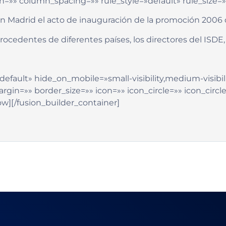
» column_spacing=»» rule_style=»default» rule_size=»» 
en Madrid el acto de inauguración de la promoción 2006 
rocedentes de diferentes países, los directores del ISDE
efault» hide_on_mobile=»small-visibility,medium-visibility
in=»» border_size=»» icon=»» icon_circle=»» icon_circle
ow][/fusion_builder_container]