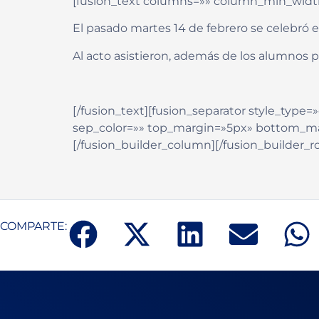
[fusion_text columns=»» column_min_width=»
El pasado martes 14 de febrero se celebró 
Al acto asistieron, además de los alumnos p
[/fusion_text][fusion_separator style_type=»d
sep_color=»» top_margin=»5px» bottom_marg
[/fusion_builder_column][/fusion_builder_r
COMPARTE: