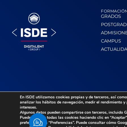
FORMACIÓ
GRADOS
POSTGRAD
ADMISION
CAMPUS
ACTUALID
En ISDE utilizamos cookies propias y de terceros, así como 
analizar los hábitos de navegación, medir el rendimiento y
intereses.
Algunos datos pueden compartirse con terceros, incluido G
Acceso TPV
–
Aviso Legal
–
Política de Privacidad
Puede aceptar todas las cookies haciendo clic en “Aceptar”
© 2026 ISDE. Todos los derechos reservados
preferencias en “Preferencias”. Puede consultar cómo Googl