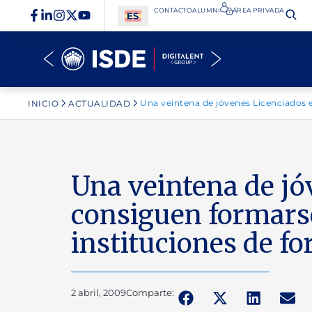
CONTACTO
ALUMNI
ÁREA PRIVADA​
Una veintena de jóvenes Licenciados 
INICIO
ACTUALIDAD
Una veintena de j
consiguen formarse
instituciones de fo
2 abril, 2009
Comparte: