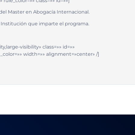
rule_color=»» class=»» id=»»]
del Master en Abogacía Internacional.
, Institución que imparte el programa.
,large-visibility» class=»» id=»»
_color=»» width=»» alignment=»center» /]