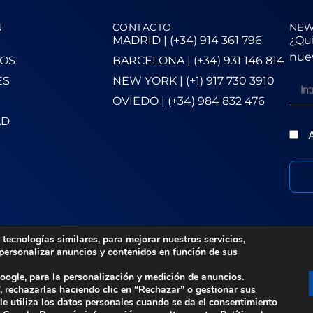
N
CONTACTO
NEW
MADRID | (+34) 914 361 796
¿Qui
nuev
OS
BARCELONA | (+34) 931 146 814
ES
NEW YORK | (+1) 917 730 3910
OVIEDO | (+34) 984 832 476
AD
A
tecnologías similares, para mejorar nuestros servicios,
 personalizar anuncios y contenidos en función de sus
oogle, para la personalización y medición de anuncios.
–
Política de Cookies
–
Canal Ético
, rechazarlas haciendo clic en “Rechazar” o gestionar sus
e utiliza los datos personales cuando se da el consentimiento