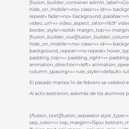
[fusion_builder_container admin_label=
hide_on_mobile=»no» class=»» id=»» back
repeat» fade=»no» background_parallax=»
video_url=»» video_aspect_ratio=»16:9″ vi
border_style=»solid» margin_top=»» marg
[fusion_builder_row][fusion_builder_colum
hide_on_mobile=»no» class=»» id=»» back
background_repeat=»no-repeat» hover_type=
padding_top=»» padding_right=»» paddin
animation_direction=»left» animation_spee
column_spacing=»» rule_style=»default» rule
El pasado martes 14 de febrero se celebró 
Al acto asistieron, además de los alumnos p
[/fusion_text][fusion_separator style_type=»d
sep_color=»» top_margin=»15px» bottom_mar