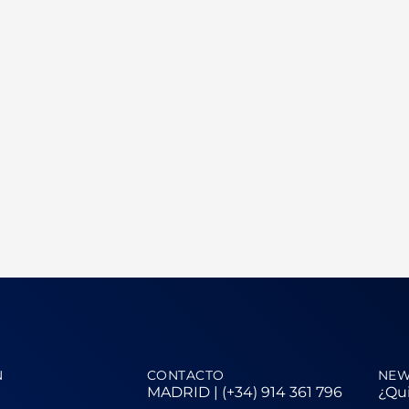
N
CONTACTO
NEW
MADRID | (+34) 914 361 796
¿Qui