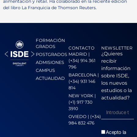
alimentación y retail. Ha colaborado en la reciente edición
del libro La Franquicia de Thomson Reuters.
FORMACIÓN
GRADOS
CONTACTO
NEWSLETTER
¿Quieres
MADRID |
POSTGRADOS
(+34) 914 361
recibir
ADMISIONES
796
información
CAMPUS
BARCELONA |
sobre ISDE,
ACTUALIDAD
(+34) 931 146
los nuevos
814
estudios o la
NEW YORK |
actualidad?
(+1) 917 730
3910
OVIEDO | (+34)
984 832 476
Acepto la