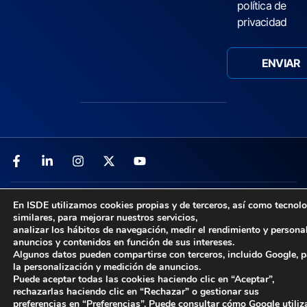
política de
privacidad
Acceso TPV
–
Aviso Legal
–
Política de Privacidad
–
En ISDE utilizamos cookies propias y de terceros, así como tecnol
Política de Cookies
–
Canal Ético
similares, para mejorar nuestros servicios,
analizar los hábitos de navegación, medir el rendimiento y persona
© 2026 ISDE. Todos los derechos reservados
anuncios y contenidos en función de sus intereses.
Algunos datos pueden compartirse con terceros, incluido Google, 
la personalización y medición de anuncios.
Puede aceptar todas las cookies haciendo clic en “Aceptar”,
rechazarlas haciendo clic en “Rechazar” o gestionar sus
preferencias en “Preferencias”. Puede consultar cómo Google utiliz