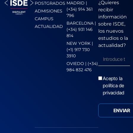
¿Quieres
MADRID |
POSTGRADOS
(+34) 914 361
recibir
ADMISIONES
796
información
CAMPUS
BARCELONA |
sobre ISDE,
ACTUALIDAD
(+34) 931 146
los nuevos
814
estudios o la
NEW YORK |
actualidad?
(+1) 917 730
3910
OVIEDO | (+34)
984 832 476
Acepto la
política de
privacidad