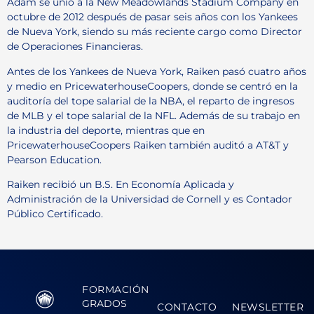
Adam se unió a la New Meadowlands Stadium Company en
octubre de 2012 después de pasar seis años con los Yankees
de Nueva York, siendo su más reciente cargo como Director
de Operaciones Financieras.
Antes de los Yankees de Nueva York, Raiken pasó cuatro años
y medio en PricewaterhouseCoopers, donde se centró en la
auditoría del tope salarial de la NBA, el reparto de ingresos
de MLB y el tope salarial de la NFL. Además de su trabajo en
la industria del deporte, mientras que en
PricewaterhouseCoopers Raiken también auditó a AT&T y
Pearson Education.
Raiken recibió un B.S. En Economía Aplicada y
Administración de la Universidad de Cornell y es Contador
Público Certificado.
FORMACIÓN
GRADOS
CONTACTO
NEWSLETTER