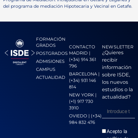
del programa de mediación Hipotecaria y Vecinal en Getafe.
FORMACIÓN
GRADOS
CONTACTO
NEWSLETTER
¿Quieres
MADRID |
POSTGRADOS
(+34) 914 361
recibir
ADMISIONES
796
información
CAMPUS
BARCELONA |
sobre ISDE,
ACTUALIDAD
(+34) 931 146
los nuevos
814
estudios o la
NEW YORK |
actualidad?
(+1) 917 730
3910
OVIEDO | (+34)
984 832 476
Acepto la