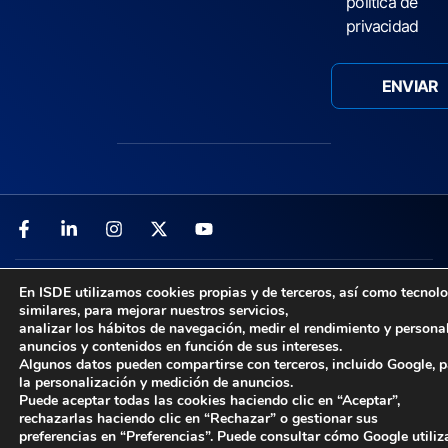
política de
privacidad
Acceso TPV
–
Aviso Legal
–
Política de Privacidad
–
En ISDE utilizamos cookies propias y de terceros, así como tecnol
Política de Cookies
–
Canal Ético
similares, para mejorar nuestros servicios,
analizar los hábitos de navegación, medir el rendimiento y persona
© 2026 ISDE. Todos los derechos reservados
anuncios y contenidos en función de sus intereses.
Algunos datos pueden compartirse con terceros, incluido Google, 
la personalización y medición de anuncios.
Puede aceptar todas las cookies haciendo clic en “Aceptar”,
rechazarlas haciendo clic en “Rechazar” o gestionar sus
preferencias en “Preferencias”. Puede consultar cómo Google utiliz