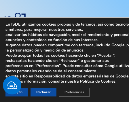
nº
1
En ISDE utilizamos cookies propias y de terceros, así como tecnol
similares, para mejorar nuestros servicios,
analizar los hábitos de navegación, medir el rendimiento y persona
anuncios y contenidos en función de sus intereses.
Algunos datos pueden compartirse con terceros, incluido Google, 
la personalización y medición de anuncios.
EN RANKINGS DE FORMACIÓN EN DERECHO Y
Puede aceptar todas las cookies haciendo clic en “Aceptar”,
EN LOS DE PROFESORADO
rechazarlas haciendo clic en “Rechazar” o gestionar sus
preferencias en “Preferencias”. Puede consultar cómo Google utiliz
datos personales cuando se da el consentimiento
en este sitio en
Responsabilidad de datos empresariales de Google
98
Para más información, consulte nuestra
Política de Cookies
.
Acepto
Rechazar
Preferencias
%
DE EMPLEABILIDAD EN LAS MEJORES FIRMAS Y
DESPACHOS DE ABOGADOS