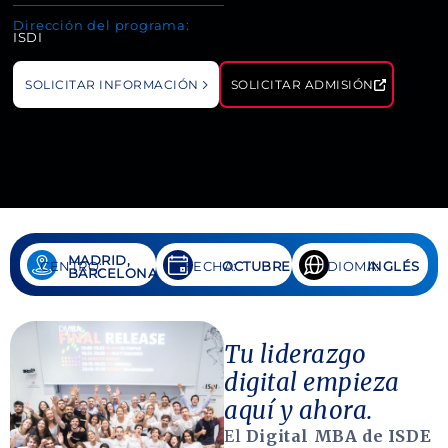
Dirección del programa:
ISDI
SOLICITAR INFORMACIÓN
SOLICITAR ADMISIÓN
MADRID,
CENTRO:
FECHA:
OCTUBRE
IDIOMA:
INGLÉS
BARCELONA
Tu liderazgo
digital empieza
aquí y ahora.
El
Digital MBA de ISDE