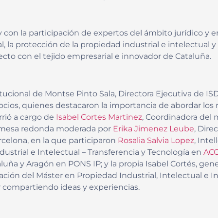
 con la participación de expertos del ámbito jurídico y
la protección de la propiedad industrial e intelectual y e
ecto con el tejido empresarial e innovador de Cataluña.
tucional de Montse Pinto Sala, Directora Ejecutiva de IS
os, quienes destacaron la importancia de abordar los re
rrió a cargo de
Isabel Cortes Martinez
, Coordinadora del
a mesa redonda moderada por
Erika Jimenez Leube
, Dire
rcelona, en la que participaron
Rosalia Salvia Lopez
, Inte
dustrial e Intelectual – Transferencia y Tecnología en
ACC
aluña y Aragón en PONS IP; y la propia Isabel Cortés, ge
ación del Máster en Propiedad Industrial, Intelectual e 
 compartiendo ideas y experiencias.