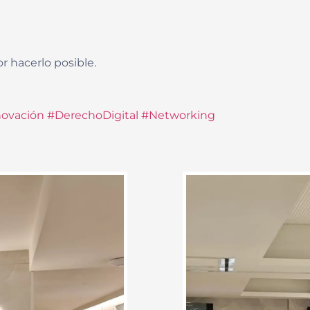
r hacerlo posible.
novación
#DerechoDigital
#Networking