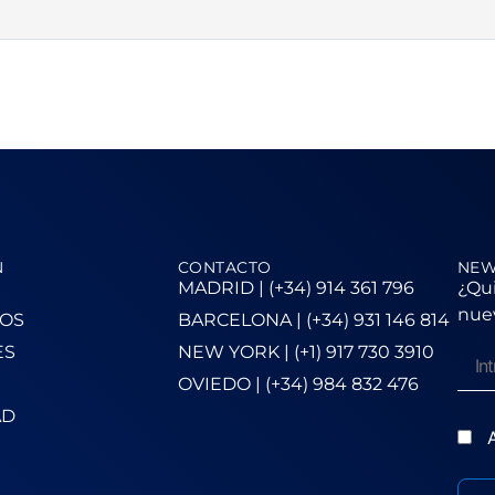
N
CONTACTO
NEW
MADRID | (+34) 914 361 796
¿Qui
nuev
OS
BARCELONA | (+34) 931 146 814
ES
NEW YORK | (+1) 917 730 3910
OVIEDO | (+34) 984 832 476
AD
A