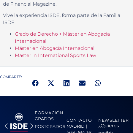
de Financial Magazine.
Vive la experiencia ISDE, forma parte de la Familia
ISDE
Grado de Derecho + Máster en Abogacía
Internacional
Máster en Abogacía Internacional
Master in International Sports Law
COMPARTE:
FORMACIÓN
GRADOS
CONTACTO
NEWSLETTER
¿Quieres
MADRID |
POSTGRADOS
(+34) 914 361
recibir