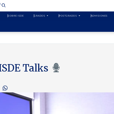
​
SOBRE ISDE
GRADOS
POSTGRADOS
ADMISIONES
 ISDE Talks