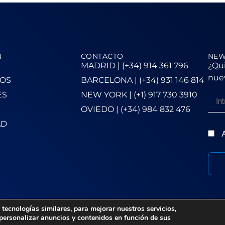
N
CONTACTO
NEW
MADRID | (+34) 914 361 796
¿Qui
nuev
OS
BARCELONA | (+34) 931 146 814
ES
NEW YORK | (+1) 917 730 3910
OVIEDO | (+34) 984 832 476
AD
A
tecnologías similares, para mejorar nuestros servicios,
 personalizar anuncios y contenidos en función de sus