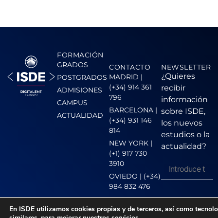
FORMACIÓN
GRADOS
CONTACTO
NEWSLETTER
¿Quieres
MADRID |
POSTGRADOS
(+34) 914 361
recibir
ADMISIONES
796
información
CAMPUS
BARCELONA |
sobre ISDE,
ACTUALIDAD
(+34) 931 146
los nuevos
814
estudios o la
NEW YORK |
actualidad?
(+1) 917 730
3910
OVIEDO | (+34)
984 832 476
Acepto la
En ISDE utilizamos cookies propias y de terceros, así como tecnol
política de
similares, para mejorar nuestros servicios,