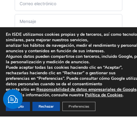
En ISDE utilizamos cookies propias y de terceros, así como tecnol
similares, para mejorar nuestros servicios,
analizar los hábitos de navegación, medir el rendimiento y persona
anuncios y contenidos en función de sus intereses.
Algunos datos pueden compartirse con terceros, incluido Google, 
la personalización y medición de anuncios.
Puede aceptar todas las cookies haciendo clic en “Aceptar”,
rechazarlas haciendo clic en “Rechazar” o gestionar sus
En INSTITUTO SUPERIORDE DERECHO Y ECONOMÍA, S.A.U.
preferencias en “Preferencias”. Puede consultar cómo Google utiliz
tratamos los datos que usted nos facilita con el fin de atender y
datos personales cuando se da el consentimiento
responder a la consulta que nos plantea. Puede ejercitar sus
en este sitio en
Responsabilidad de datos empresariales de Google
derechos de acceso, rectificación y supresión de sus datos, u
Para más información, consulte nuestra
Política de Cookies
.
oposición o limitación a determinados usos de los mismos, a
través del correo electrónico dirigido a
dpd@isde.es
(más
Acepto
Rechazar
Preferencias
detalle
https://isde.es/politica-de-privacidad/
).
Acepto la política de privacidad
*
Acepto y quiero recibir invitaciones a eventos e
información de productos del Grupo Digitalent