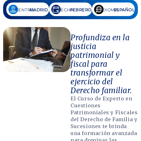
CENTRO:
MADRID
FECHA:
FEBRERO
IDIOMA:
ESPAÑOL
Profundiza en la
justicia
patrimonial y
fiscal para
transformar el
ejercicio del
Derecho familiar.
El Curso de Experto en
Cuestiones
Patrimoniales y Fiscales
del Derecho de Familia y
Sucesiones te brinda
una formación avanzada
para dominar las